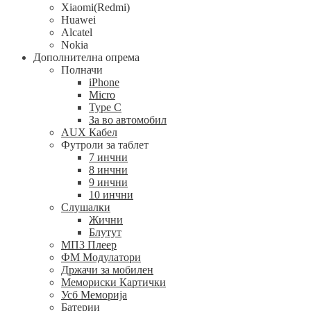
Xiaomi(Redmi)
Huawei
Alcatel
Nokia
Дополнителна опрема
Полначи
iPhone
Micro
Type C
За во автомобил
AUX Кабел
Футроли за таблет
7 инчни
8 инчни
9 инчни
10 инчни
Слушалки
Жични
Блутут
МП3 Плеер
ФМ Модулатори
Држачи за мобилен
Мемориски Картички
Усб Меморија
Батерии