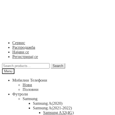
Skip
Skip
to
to
navigation
content
Сервис
Распродажба
Најави се
Регистрирај се
Search
Search
for:
Menu
Мобилни Телефони
Нови
Половни
Футроли
Samsung
Samsung A(2020)
Samsung A(2021-2022)
Samsung A32(4G)