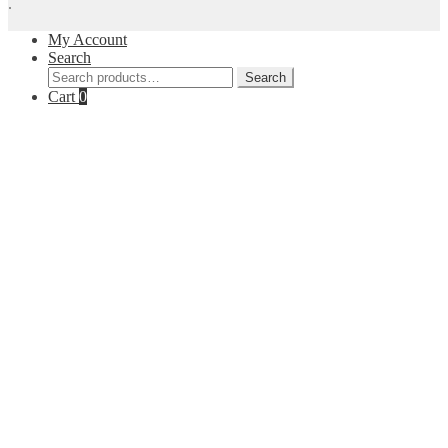
.
My Account
Search
Search
Search
for:
Cart
0