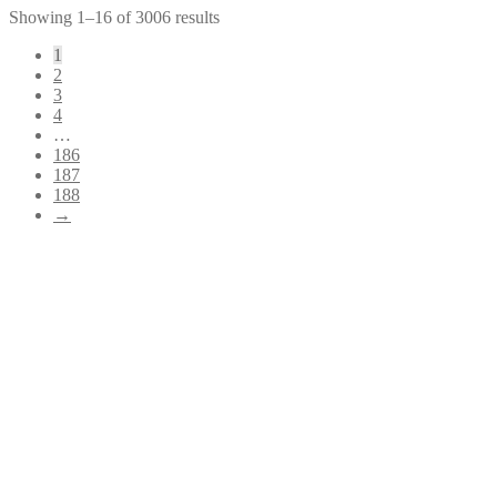
Showing 1–16 of 3006 results
1
2
3
4
…
186
187
188
→