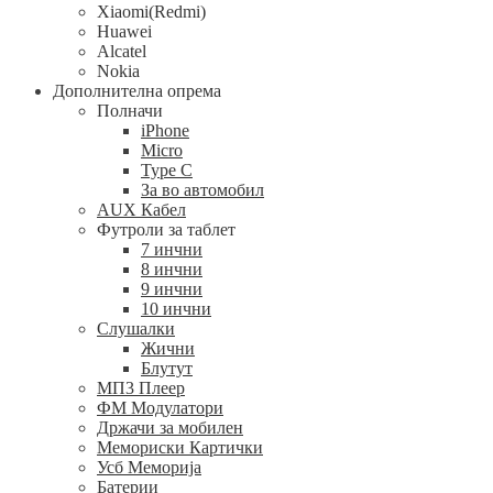
Xiaomi(Redmi)
Huawei
Alcatel
Nokia
Дополнителна опрема
Полначи
iPhone
Micro
Type C
За во автомобил
AUX Кабел
Футроли за таблет
7 инчни
8 инчни
9 инчни
10 инчни
Слушалки
Жични
Блутут
МП3 Плеер
ФМ Модулатори
Држачи за мобилен
Мемориски Картички
Усб Меморија
Батерии