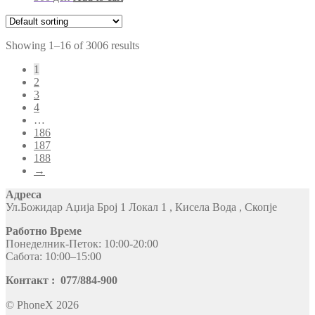
Showing 1–16 of 3006 results
1
2
3
4
…
186
187
188
→
Адреса
Ул.Божидар Аџија Број 1 Локал 1 , Кисела Вода , Скопје
Работно Време
Понеделник-Петок: 10:00-20:00
Сабота: 10:00–15:00
Контакт : 077/884-900
© PhoneX 2026