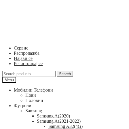
Skip
Skip
to
to
navigation
content
Сервис
Распродажба
Најави се
Регистрирај се
Search
Search
for:
Menu
Мобилни Телефони
Нови
Половни
Футроли
Samsung
Samsung A(2020)
Samsung A(2021-2022)
Samsung A32(4G)