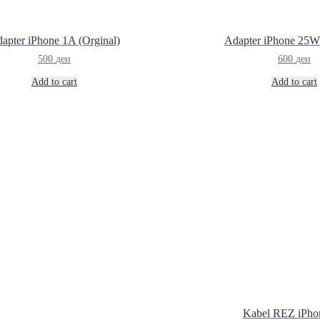
apter iPhone 1A (Orginal)
Adapter iPhone 25W 
500
ден
600
ден
Add to cart
Add to cart
Kabel REZ iPho