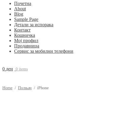
Почетна
About
Blog
Sample Page
Детали за испорака
Контакт
Кошничка
Мој профил
Продавница
Сервис за мобилни телефони
0
ден
0 items
Home
/
Полњач
/
iPhone