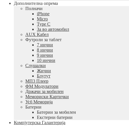
Дополнителна опрема
Полначи
iPhone
Micro
Type C
За во автомобил
AUX Кабел
Футроли за таблет
7 инчни
8 инчни
9 инчни
10 инчни
Слушалки
Жични
Блутут
МП3 Плеер
ФМ Модулатори
Држачи за мобилен
Мемориски Картички
Усб Меморија
Батерии
Батерии за мобилен
Екстерни батерии
Компјутерска Галантерија