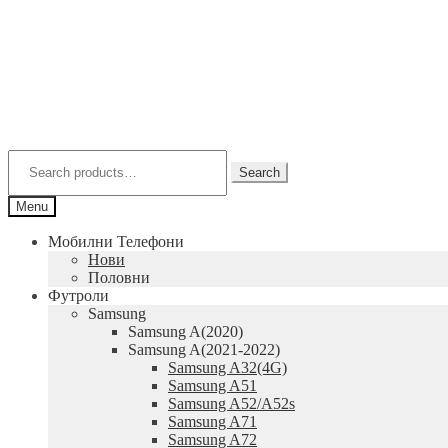
Skip
Skip
to
to
navigation
content
Search
for:
Search
Menu
Мобилни Телефони
Нови
Половни
Футроли
Samsung
Samsung A(2020)
Samsung A(2021-2022)
Samsung A32(4G)
Samsung A51
Samsung A52/A52s
Samsung A71
Samsung A72