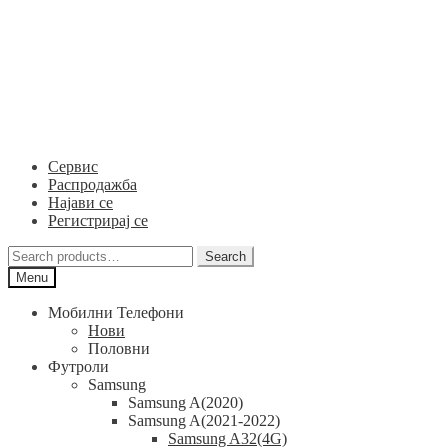
Skip
Skip
to
to
navigation
content
Сервис
Распродажба
Најави се
Регистрирај се
Search
Search
for:
Menu
Мобилни Телефони
Нови
Половни
Футроли
Samsung
Samsung A(2020)
Samsung A(2021-2022)
Samsung A32(4G)