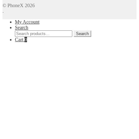
© PhoneX 2026
.
My Account
Search
Search
Search
for:
Cart
0