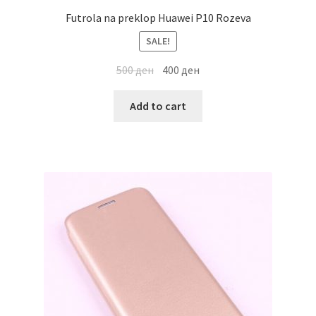
Futrola na preklop Huawei P10 Rozeva
SALE!
500
ден
400
ден
Add to cart