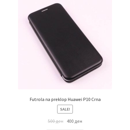
Futrola na preklop Huawei P10 Crna
SALE!
500
ден
400
ден