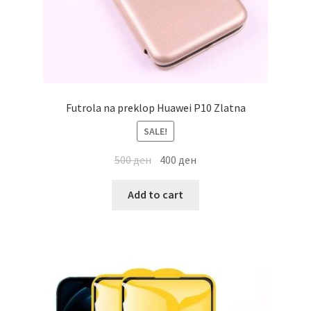
Futrola na preklop Huawei P10 Zlatna
SALE!
500
ден
400
ден
Add to cart