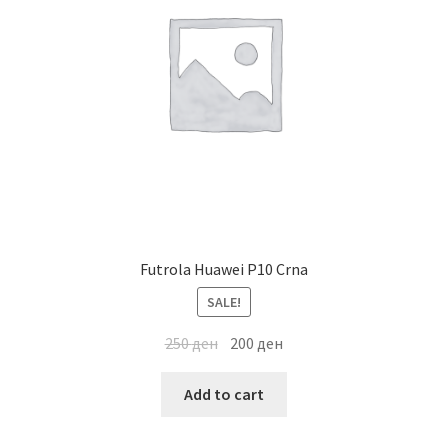
Мој профил
Продавница
Сервис за мобилни телефони
Futrola Huawei P10 Crna
SALE!
250
ден
200
ден
Add to cart