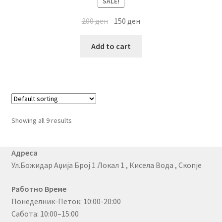
SALE!
200
ден
150
ден
Add to cart
Showing all 9 results
Адреса
Ул.Божидар Аџија Број 1 Локал 1 , Кисела Вода , Скопје
Работно Време
Понеделник-Петок: 10:00-20:00
Сабота: 10:00–15:00