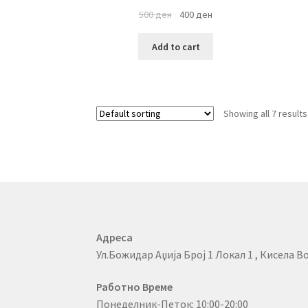
500
ден
400
ден
Add to cart
Showing all 7 results
Адреса
Ул.Божидар Аџија Број 1 Локал 1 , Кисела Во
Работно Време
Понеделник-Петок: 10:00-20:00