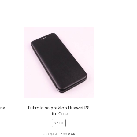
tna
Futrola na preklop Huawei P8
Lite Crna
SALE!
500
ден
400
ден