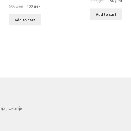
200
ден
150
ден
500
ден
400
ден
Add to cart
Add to cart
да , Скопје