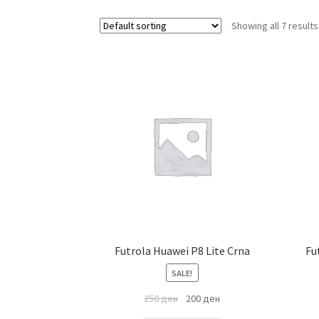
Showing all 7 results
Futrola Huawei P8 Lite Crna
Fu
SALE!
250
ден
200
ден