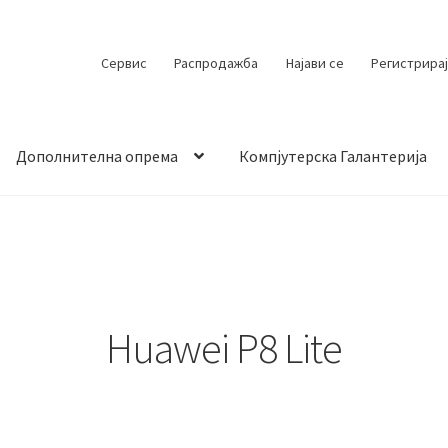
Сервис
Распродажба
Најави се
Регистрирај
Дополнителна опрема
Компјутерска Галантерија
 испорака
Контакт
Кошничка
Мој профил
Продавница
Huawei P8 Lite