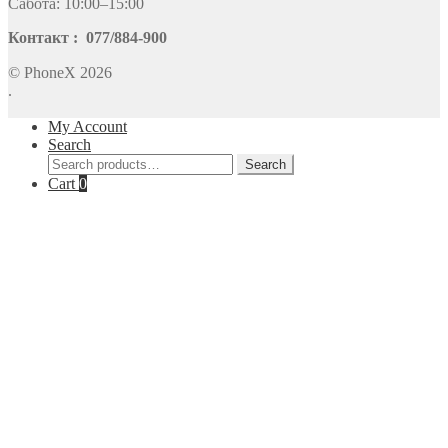
Сабота: 10:00–15:00
Контакт : 077/884-900
© PhoneX 2026
.
My Account
Search
Search
Search
for:
Cart
0