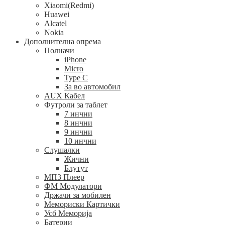
Xiaomi(Redmi)
Huawei
Alcatel
Nokia
Дополнителна опрема
Полначи
iPhone
Micro
Type C
За во автомобил
AUX Кабел
Футроли за таблет
7 инчни
8 инчни
9 инчни
10 инчни
Слушалки
Жични
Блутут
МП3 Плеер
ФМ Модулатори
Држачи за мобилен
Мемориски Картички
Усб Меморија
Батерии