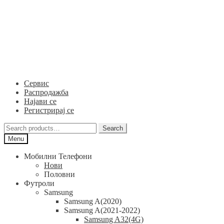
Skip
Skip
to
to
navigation
content
Сервис
Распродажба
Најави се
Регистрирај се
Search
Search
for:
Menu
Мобилни Телефони
Нови
Половни
Футроли
Samsung
Samsung A(2020)
Samsung A(2021-2022)
Samsung A32(4G)