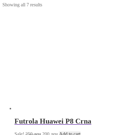
Showing all 7 results
Futrola Huawei P8 Crna
Sale!
250
ден
200
ден
Add to cart