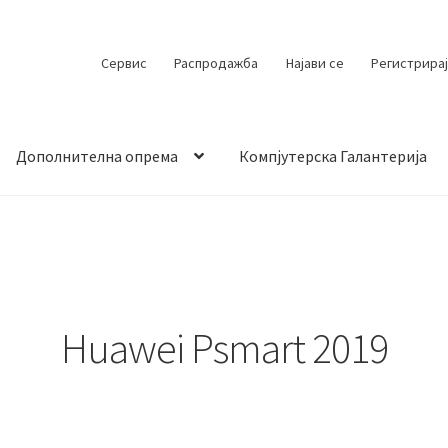
Сервис
Распродажба
Најави се
Регистрирај
Дополнителна опрема
Компјутерска Галантерија
 испорака
Контакт
Кошничка
Мој профил
Продавница
Huawei Psmart 2019