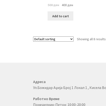
500
ден
400
ден
Add to cart
Showing all 8 results
Адреса
Ул.Божидар Аџија Број 1 Локал 1 , Кисела Во
Работно Време
Понеделник-Петок: 10:00-20:00