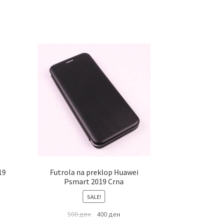
19
Futrola na preklop Huawei
Psmart 2019 Crna
SALE!
500
ден
400
ден