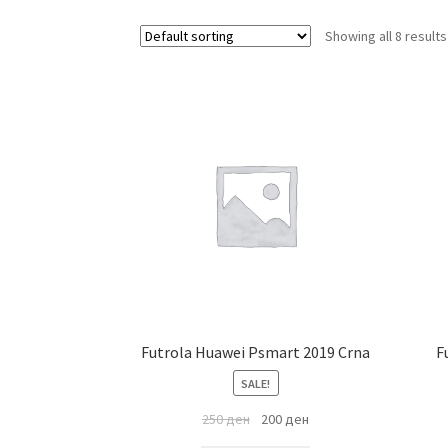
Showing all 8 results
Futrola Huawei Psmart 2019 Crna
F
SALE!
250
ден
200
ден