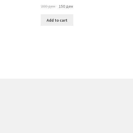
200
ден
150
ден
Add to cart