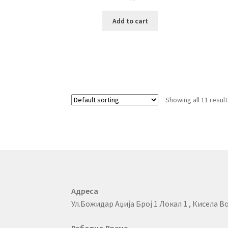
Add to cart
Showing all 11 resul
Адреса
Ул.Божидар Аџија Број 1 Локал 1 , Кисела Во
Работно Време