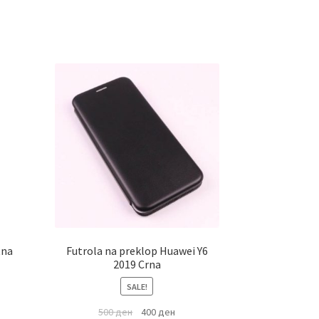
tna
Futrola na preklop Huawei Y6
2019 Crna
SALE!
500
ден
400
ден