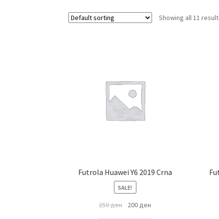
Showing all 11 resul
Futrola Huawei Y6 2019 Crna
Fu
SALE!
250
ден
200
ден