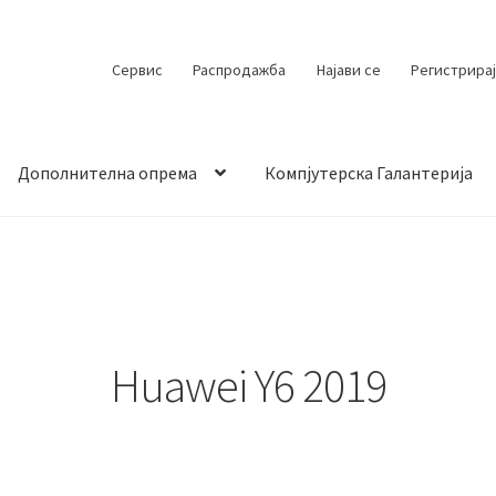
Сервис
Распродажба
Најави се
Регистрирај
Дополнителна опрема
Компјутерска Галантерија
 испорака
Контакт
Кошничка
Мој профил
Продавница
Huawei Y6 2019