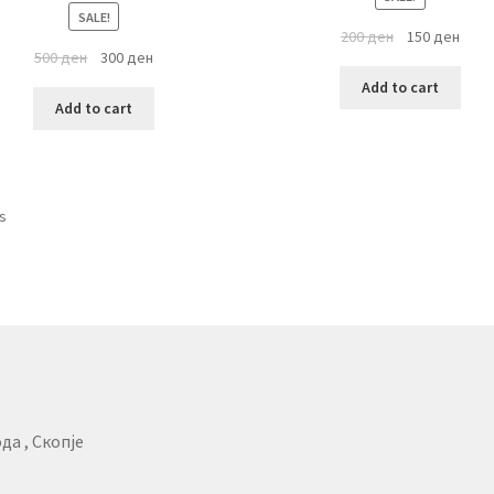
SALE!
200
ден
150
ден
500
ден
300
ден
Add to cart
Add to cart
ts
да , Скопје