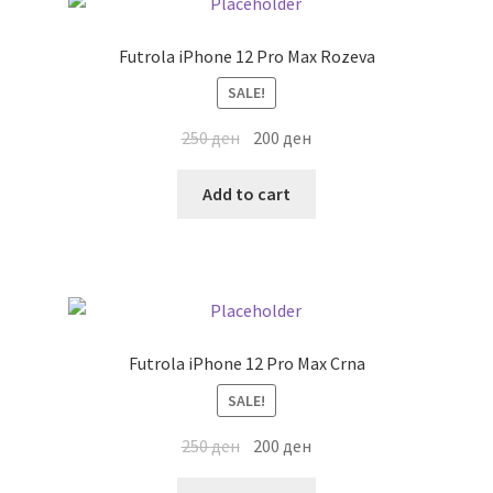
Мој профил
Futrola iPhone 12 Pro Max Rozeva
Продавница
SALE!
250
ден
200
ден
Сервис за мобилни телефони
Add to cart
Futrola iPhone 12 Pro Max Crna
SALE!
250
ден
200
ден