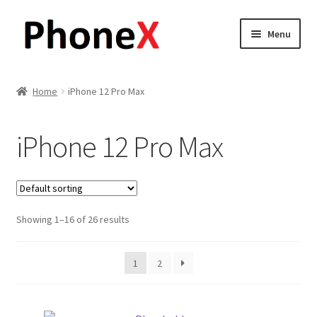
Skip
Skip
Menu
to
to
navigation
content
Почетна
Home
iPhone 12 Pro Max
About
iPhone 12 Pro Max
Blog
Sample Page
Showing 1–16 of 26 results
Детали за испорака
Контакт
1
2
Кошничка