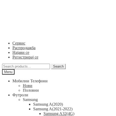
Skip
Skip
to
to
navigation
content
Сервис
Распродажба
Најави се
Регистрирај се
Search
Search
for:
Menu
Мобилни Телефони
Нови
Половни
Футроли
Samsung
Samsung A(2020)
Samsung A(2021-2022)
Samsung A32(4G)