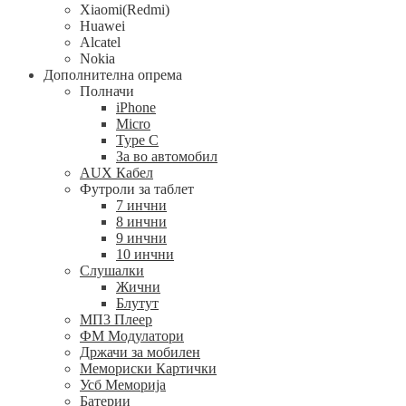
Xiaomi(Redmi)
Huawei
Alcatel
Nokia
Дополнителна опрема
Полначи
iPhone
Micro
Type C
За во автомобил
AUX Кабел
Футроли за таблет
7 инчни
8 инчни
9 инчни
10 инчни
Слушалки
Жични
Блутут
МП3 Плеер
ФМ Модулатори
Држачи за мобилен
Мемориски Картички
Усб Меморија
Батерии