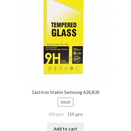
Zastitno Staklo Samsung A20/A30
SALE!
200
ден
150
ден
Add to cart