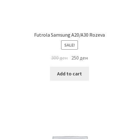
Futrola Samsung A20/A30 Rozeva
SALE!
300
ден
250
ден
Add to cart