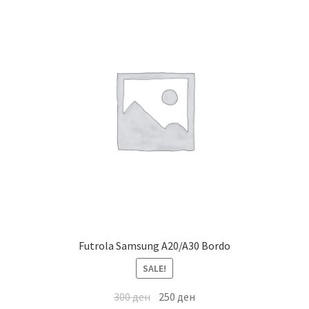
Futrola Samsung A20/A30 Bordo
SALE!
300
ден
250
ден