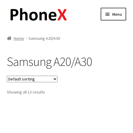
Skip
Skip
Menu
to
to
navigation
content
Почетна
Home
Samsung A20/A30
About
Samsung A20/A30
Blog
Sample Page
Showing all 13 results
Детали за испорака
Контакт
Кошничка