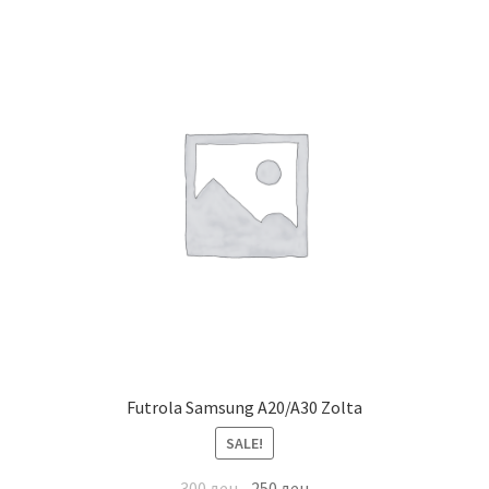
Futrola Samsung A20/A30 Zolta
SALE!
300
ден
250
ден