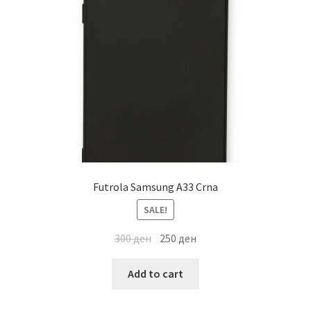
Мој профил
Продавница
Сервис за мобилни телефони
Futrola Samsung A33 Crna
SALE!
300
ден
250
ден
Add to cart