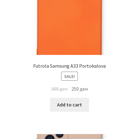
Futrola Samsung A33 Portokalova
SALE!
300
ден
250
ден
Add to cart