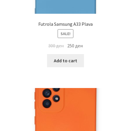
Futrola Samsung A33 Plava
SALE!
300
ден
250
ден
Add to cart