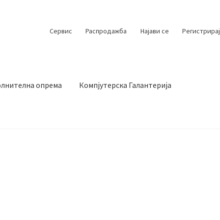
Сервис
Распродажба
Најави се
Регистрирај
лнителна опрема
Компјутерска Галантерија
 испорака
Контакт
Кошничка
Мој профил
Продавница