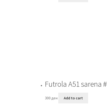
Futrola A51 sarena 
300
ден
Add to cart