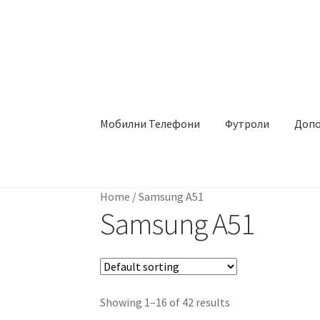
Skip
Skip
to
to
navigation
content
Мобилни Телефони
Футроли
Допо
Почетна
About
Blog
Sample Page
Детали за
Home
/
Samsung A51
Сервис за мобилни телефони
Samsung A51
Showing 1–16 of 42 results