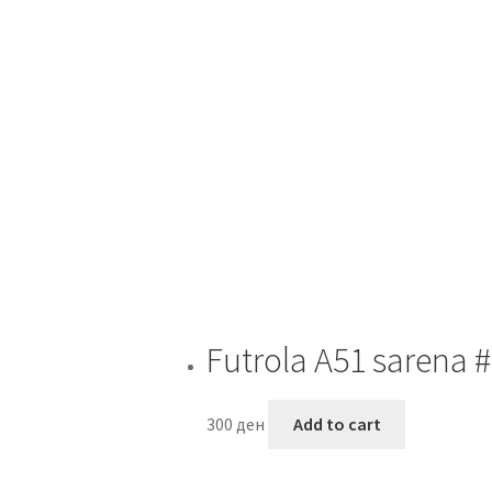
Futrola A51 sarena 
300
ден
Add to cart