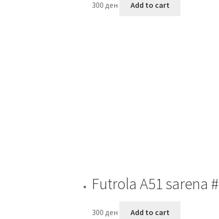
300
ден
Add to cart
Futrola A51 sarena 
300
ден
Add to cart