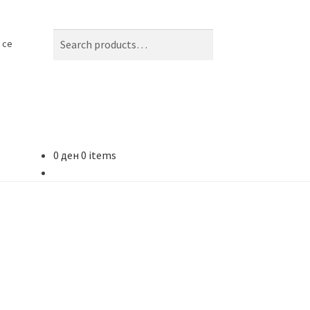
Search
Search
 се
for:
0
ден
0 items