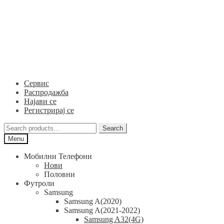
Skip
Skip
to
to
navigation
content
Сервис
Распродажба
Најави се
Регистрирај се
Search
Search
for:
Menu
Мобилни Телефони
Нови
Половни
Футроли
Samsung
Samsung A(2020)
Samsung A(2021-2022)
Samsung A32(4G)