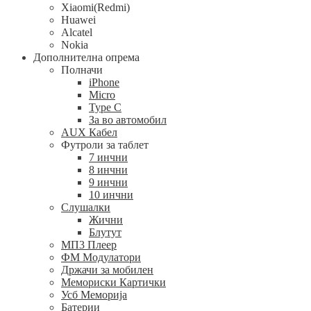
Xiaomi(Redmi)
Huawei
Alcatel
Nokia
Дополнителна опрема
Полначи
iPhone
Micro
Type C
За во автомобил
AUX Кабел
Футроли за таблет
7 инчни
8 инчни
9 инчни
10 инчни
Слушалки
Жични
Блутут
МП3 Плеер
ФМ Модулатори
Држачи за мобилен
Мемориски Картички
Усб Меморија
Батерии