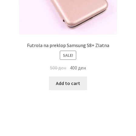
Futrola na preklop Samsung S8+ Zlatna
SALE!
500
ден
400
ден
Add to cart