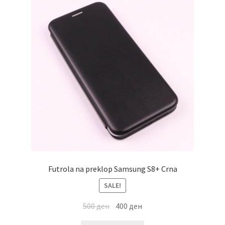
Futrola na preklop Samsung S8+ Crna
SALE!
500
ден
400
ден