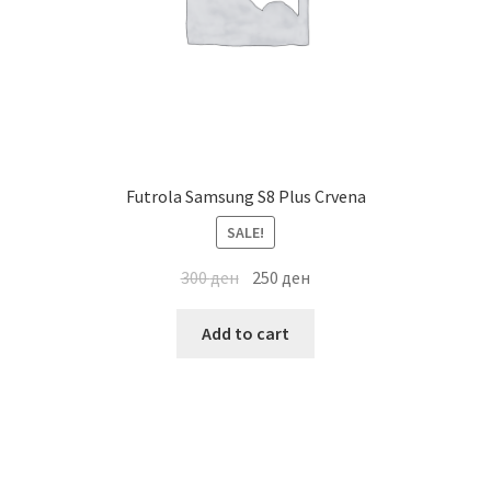
Futrola Samsung S8 Plus Crvena
SALE!
300
ден
250
ден
Add to cart