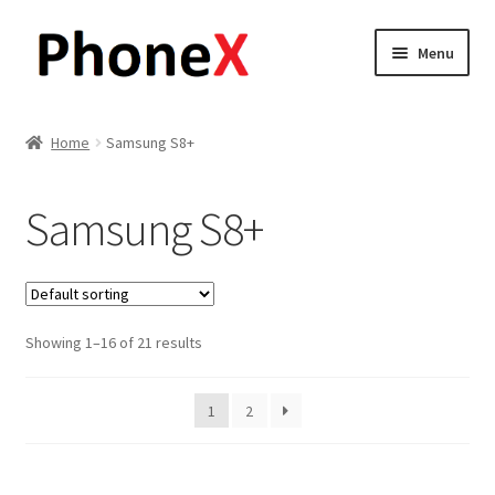
Skip
Skip
Menu
to
to
navigation
content
Почетна
Home
Samsung S8+
About
Samsung S8+
Blog
Sample Page
Showing 1–16 of 21 results
Детали за испорака
Контакт
1
2
Кошничка