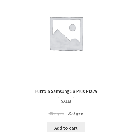
Futrola Samsung S8 Plus Plava
SALE!
300
ден
250
ден
Add to cart