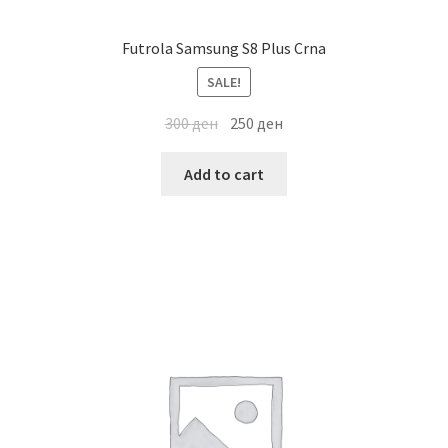
Futrola Samsung S8 Plus Crna
SALE!
300
ден
250
ден
Add to cart