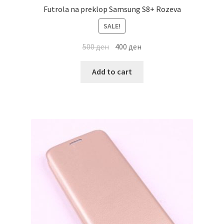
Futrola na preklop Samsung S8+ Rozeva
SALE!
500
ден
400
ден
Add to cart