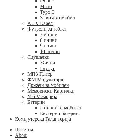
iPhone
Micro
Type C
За во автомобил
AUX Кабел
Футроли за таблет
7 инчни
8 инчни
9 инчни
10 инчни
Слушалки
Жични
Блутут
МП3 Плеер
ФМ Модулатори
Држачи за мобилен
Мемориски Картички
Усб Меморија
Батерии
Батерии за мобилен
Екстерни батерии
Компјутерска Галантерија
Почетна
About