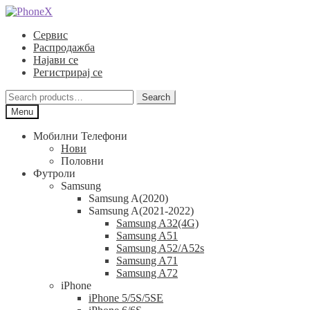
Skip
Skip
to
to
Сервис
navigation
content
Распродажба
Најави се
Регистрирај се
Search
Search
for:
Menu
Мобилни Телефони
Нови
Половни
Футроли
Samsung
Samsung A(2020)
Samsung A(2021-2022)
Samsung A32(4G)
Samsung A51
Samsung A52/A52s
Samsung A71
Samsung A72
iPhone
iPhone 5/5S/5SE