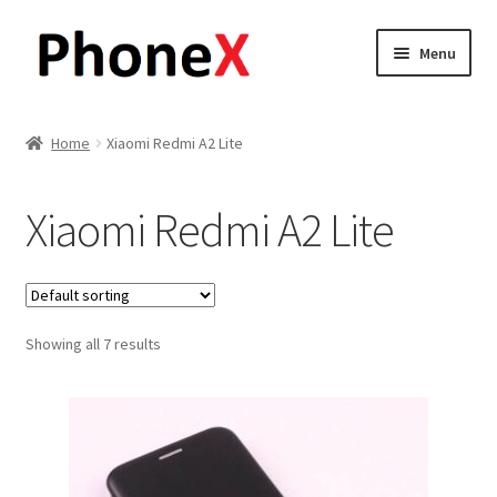
Skip
Skip
Menu
to
to
navigation
content
Почетна
Home
Xiaomi Redmi A2 Lite
About
Xiaomi Redmi A2 Lite
Blog
Sample Page
Showing all 7 results
Детали за испорака
Контакт
Кошничка