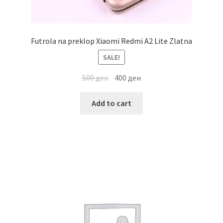
Futrola na preklop Xiaomi Redmi A2 Lite Zlatna
SALE!
500
ден
400
ден
Add to cart