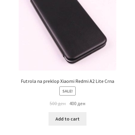
Мој профил
Продавница
Сервис за мобилни телефони
Futrola na preklop Xiaomi Redmi A2 Lite Crna
SALE!
500
ден
400
ден
Add to cart