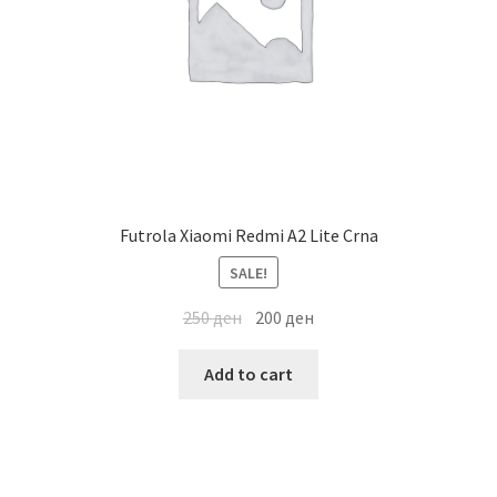
Futrola Xiaomi Redmi A2 Lite Crna
SALE!
250
ден
200
ден
Add to cart