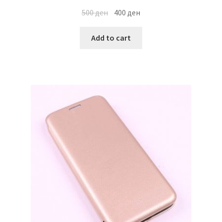
500
ден
400
ден
Add to cart