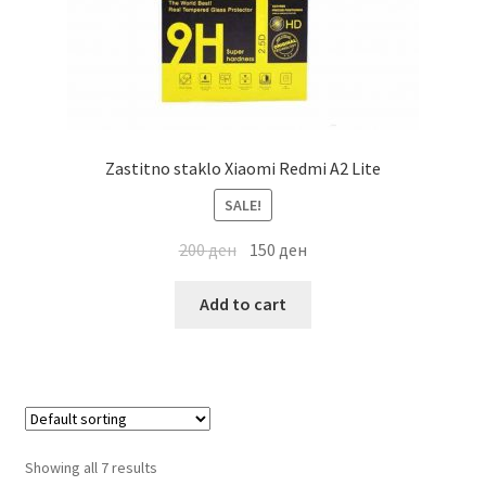
Zastitno staklo Xiaomi Redmi A2 Lite
SALE!
200
ден
150
ден
Add to cart
Showing all 7 results