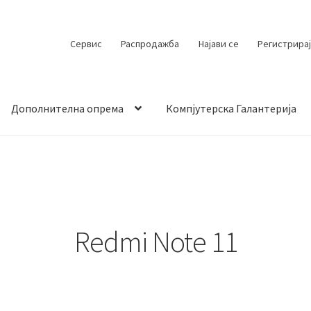
Сервис
Распродажба
Најави се
Регистрирај
Дополнителна опрема
Компјутерска Галантерија
 испорака
Контакт
Кошничка
Мој профил
Продавница
Redmi Note 11