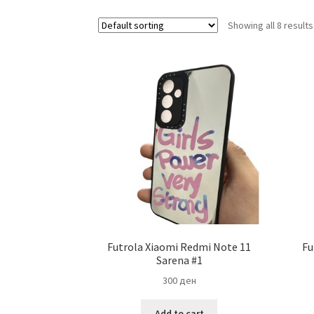
Showing all 8 results
Futrola Xiaomi Redmi Note 11
Fu
Sarena #1
300
ден
Add to cart