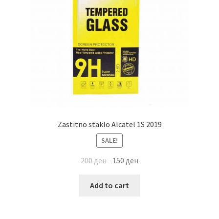
Zastitno staklo Alcatel 1S 2019
SALE!
200
ден
150
ден
Add to cart