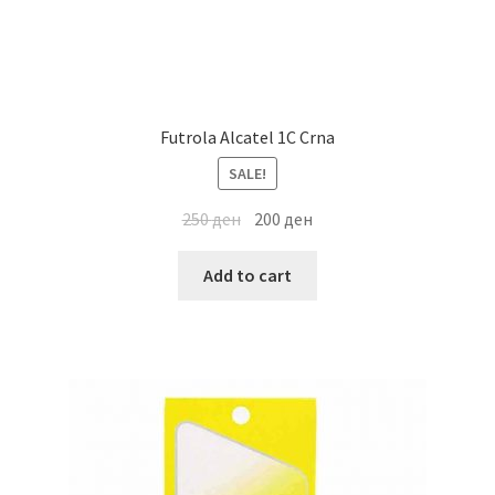
Futrola Alcatel 1C Crna
SALE!
250
ден
200
ден
Add to cart