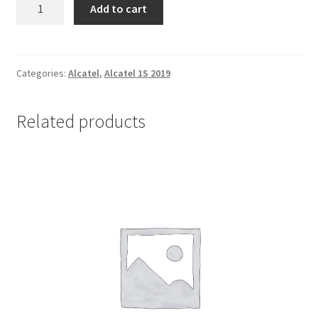
Futrola
Add to cart
Alcatel
1S
2019
Zlatna
Categories:
Alcatel
,
Alcatel 1S 2019
quantity
Related products