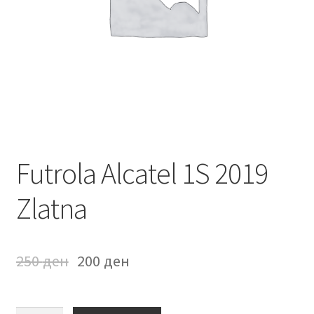
Мој профил
Продавница
Сервис за мобилни телефони
Futrola Alcatel 1S 2019
Zlatna
250
ден
200
ден