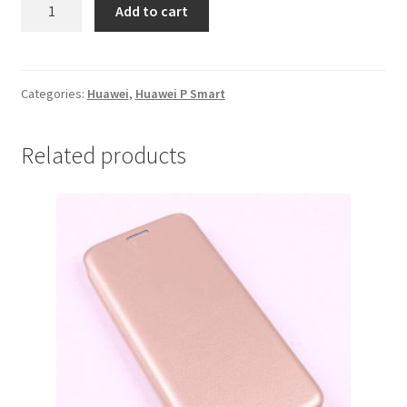
Futrola
Add to cart
Huawei
P
Smart
Crna
Categories:
Huawei
,
Huawei P Smart
quantity
Related products