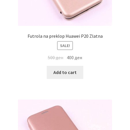
Futrola na preklop Huawei P20 Zlatna
SALE!
500
ден
400
ден
Add to cart