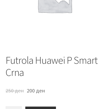
Мој профил
Продавница
Сервис за мобилни телефони
Futrola Huawei P Smart
Crna
250
ден
200
ден