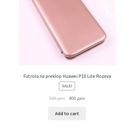
Futrola na preklop Huawei P10 Lite Rozeva
SALE!
500
ден
400
ден
Add to cart