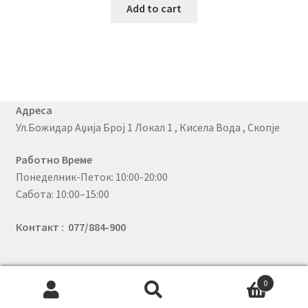
Add to cart
Адреса
Ул.Божидар Аџија Број 1 Локал 1 , Кисела Вода , Скопје
Работно Време
Понеделник-Петок: 10:00-20:00
Сабота: 10:00–15:00
Контакт : 077/884-900
0
© PhoneX 2026
Search
Search
.