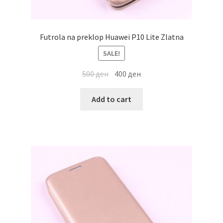
Futrola na preklop Huawei P10 Lite Zlatna
SALE!
500
ден
400
ден
Add to cart