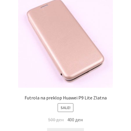
Futrola na preklop Huawei P9 Lite Zlatna
SALE!
500
ден
400
ден