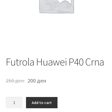
Мој профил
Продавница
Сервис за мобилни телефони
Futrola Huawei P40 Crna
250
ден
200
ден
Futrola
Add to cart
Huawei