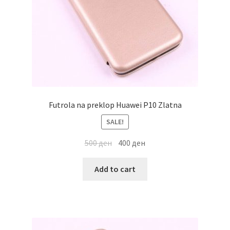
Futrola na preklop Huawei P10 Zlatna
SALE!
500
ден
400
ден
Add to cart