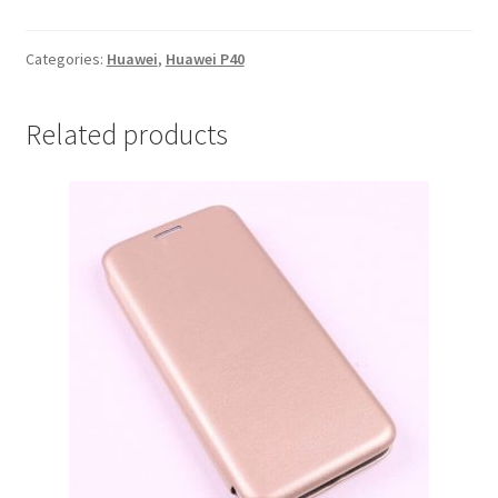
P40
Crna
quantity
Categories:
Huawei
,
Huawei P40
Related products