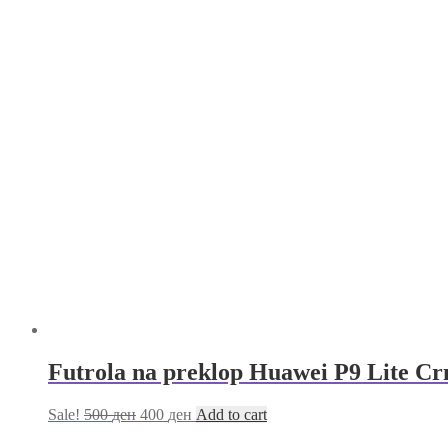
Futrola na preklop Huawei P9 Lite Cr
Sale!
500
ден
400
ден
Add to cart