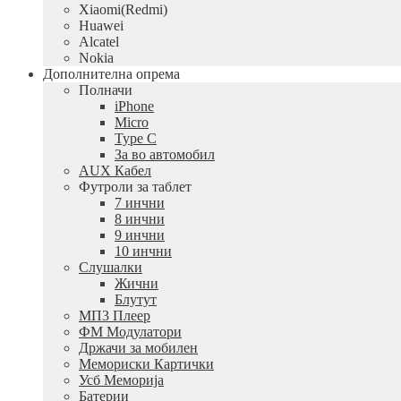
Xiaomi(Redmi)
Huawei
Alcatel
Nokia
Дополнителна опрема
Полначи
iPhone
Micro
Type C
За во автомобил
AUX Кабел
Футроли за таблет
7 инчни
8 инчни
9 инчни
10 инчни
Слушалки
Жични
Блутут
МП3 Плеер
ФМ Модулатори
Држачи за мобилен
Мемориски Картички
Усб Меморија
Батерии