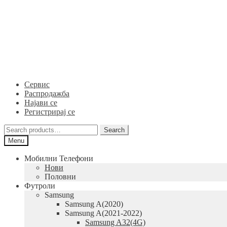
Skip
Skip
to
to
navigation
content
Сервис
Распродажба
Најави се
Регистрирај се
Search
Search
for:
Menu
Мобилни Телефони
Нови
Половни
Футроли
Samsung
Samsung A(2020)
Samsung A(2021-2022)
Samsung A32(4G)