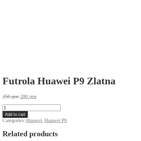
Futrola Huawei P9 Zlatna
250
ден
200
ден
Futrola
Huawei
Add to cart
P9
Categories:
Huawei
,
Huawei P9
Zlatna
quantity
Related products