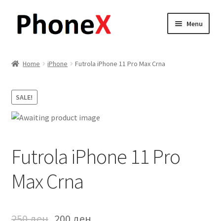
Skip
Skip
Menu
to
to
navigation
content
Почетна
Home
iPhone
Futrola iPhone 11 Pro Max Crna
About
SALE!
Blog
Sample Page
Futrola iPhone 11 Pro
Детали за испорака
Max Crna
Контакт
Кошничка
250
ден
200
ден