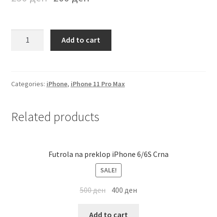
Мој профил
Futrola
Продавница
Add to cart
iPhone
11
Сервис за мобилни телефони
Pro
Max
Categories:
iPhone
,
iPhone 11 Pro Max
Crna
quantity
Related products
Futrola na preklop iPhone 6/6S Crna
SALE!
500
ден
400
ден
Add to cart