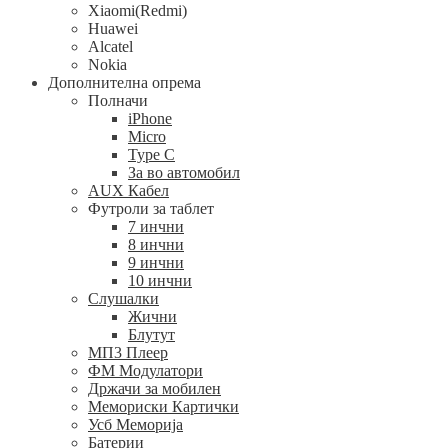
Xiaomi(Redmi)
Huawei
Alcatel
Nokia
Дополнителна опрема
Полначи
iPhone
Micro
Type C
За во автомобил
AUX Кабел
Футроли за таблет
7 инчни
8 инчни
9 инчни
10 инчни
Слушалки
Жични
Блутут
МП3 Плеер
ФМ Модулатори
Држачи за мобилен
Мемориски Картички
Усб Меморија
Батерии