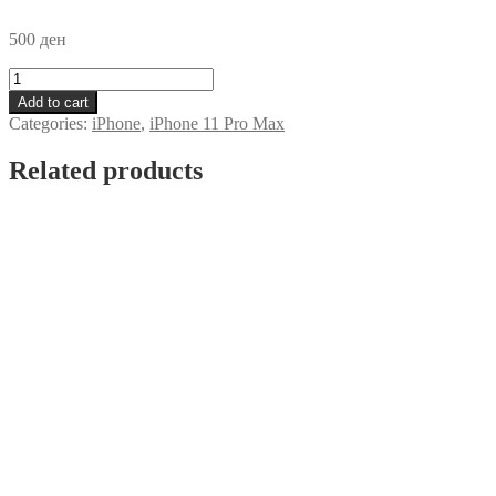
500
ден
Futrola
Logo
Add to cart
iPhone
Categories:
iPhone
,
iPhone 11 Pro Max
11
Pro
Related products
Max
Prozirna
quantity