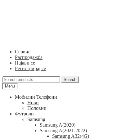
Skip
Skip
to
to
navigation
content
Сервис
Распродажба
Најави се
Регистрирај се
Search
Search
for:
Menu
Мобилни Телефони
Нови
Половни
Футроли
Samsung
Samsung A(2020)
Samsung A(2021-2022)
Samsung A32(4G)