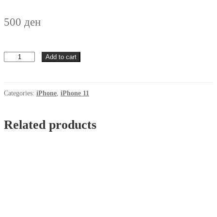
500
ден
Futrola
Add to cart
Logo
iPhone
11
Temno
Categories:
iPhone
,
iPhone 11
Plava
quantity
Related products