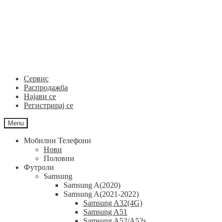
Skip
Skip
to
to
navigation
content
Сервис
Распродажба
Најави се
Регистрирај се
Menu
Мобилни Телефони
Нови
Половни
Футроли
Samsung
Samsung A(2020)
Samsung A(2021-2022)
Samsung A32(4G)
Samsung A51
Samsung A52/A52s