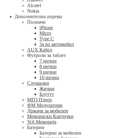
Alcatel
Nokia
Дополнителна опрема
Полначи
iPhone
Micro
Type C
За во автомобил
AUX Кабел
Футроли за таблет
7 инчни
8 инчни
9 инчни
10 инчни
Слушалки
Жични
Блутут
МП3 Плеер
ФМ Модулатори
Држачи за мобилен
Мемориски Картички
Усб Меморија
Батерии
Батерии за мобилен