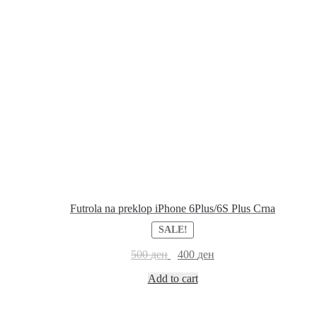
Futrola na preklop iPhone 6Plus/6S Plus Crna
SALE!
500
ден
400
ден
Add to cart