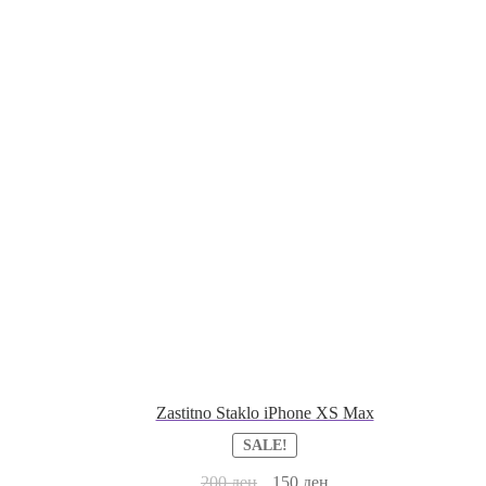
Zastitno Staklo iPhone XS Max
SALE!
200
ден
150
ден