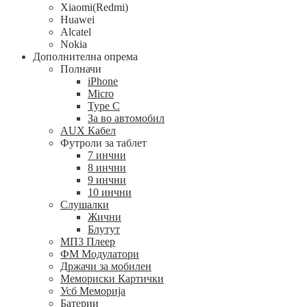
Xiaomi(Redmi)
Huawei
Alcatel
Nokia
Дополнителна опрема
Полначи
iPhone
Micro
Type C
За во автомобил
AUX Кабел
Футроли за таблет
7 инчни
8 инчни
9 инчни
10 инчни
Слушалки
Жични
Блутут
МП3 Плеер
ФМ Модулатори
Држачи за мобилен
Мемориски Картички
Усб Меморија
Батерии