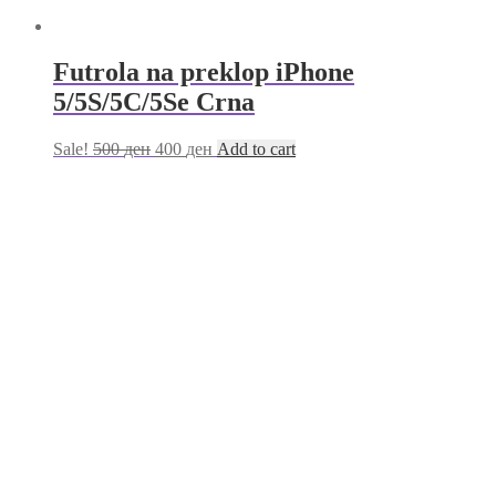
Futrola na preklop iPhone
5/5S/5C/5Se Crna
Sale!
500
ден
400
ден
Add to cart