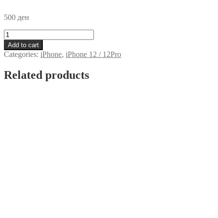
500
ден
Futrola
Logo
Add to cart
iPhone
Categories:
iPhone
,
iPhone 12 / 12Pro
12
/12
Related products
Pro
Tirkiz
quantity