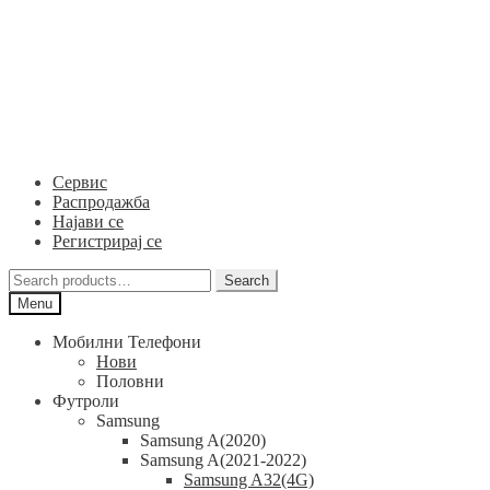
Skip
Skip
to
to
navigation
content
Сервис
Распродажба
Најави се
Регистрирај се
Search
Search
for:
Menu
Мобилни Телефони
Нови
Половни
Футроли
Samsung
Samsung A(2020)
Samsung A(2021-2022)
Samsung A32(4G)