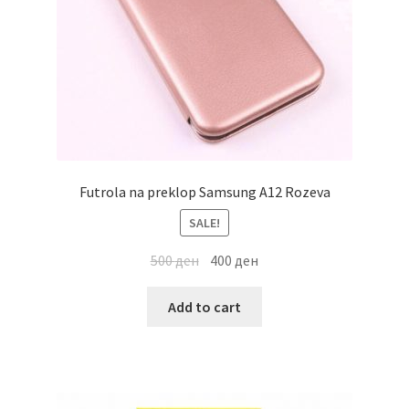
Futrola na preklop Samsung A12 Rozeva
SALE!
500
ден
400
ден
Add to cart