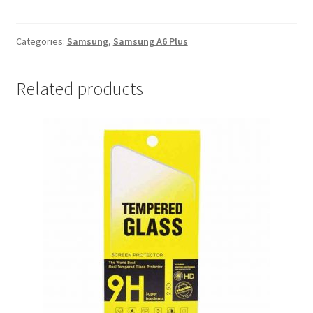
Samsung
A6
Plus
Categories:
Samsung
,
Samsung A6 Plus
Crna
quantity
Related products