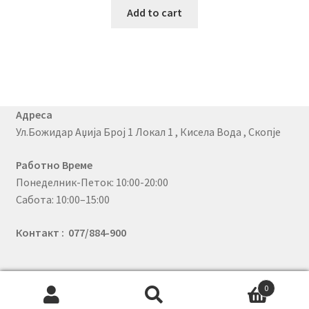
Add to cart
Адреса
Ул.Божидар Аџија Број 1 Локал 1 , Кисела Вода , Скопје
Работно Време
Понеделник-Петок: 10:00-20:00
Сабота: 10:00–15:00
Контакт : 077/884-900
0
© PhoneX 2026
Search
Search
.