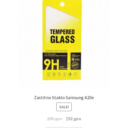
Zastitno Staklo Samsung A20e
SALE!
200
ден
150
ден