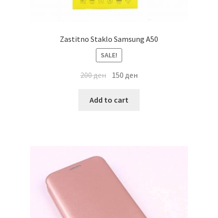
Zastitno Staklo Samsung A50
SALE!
200
ден
150
ден
Add to cart