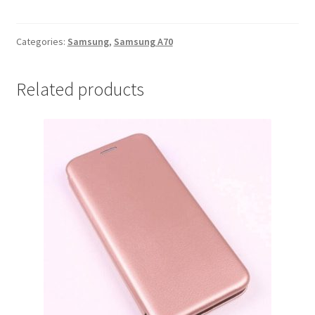
Samsung
A70
Plava
Categories:
Samsung
,
Samsung A70
quantity
Related products