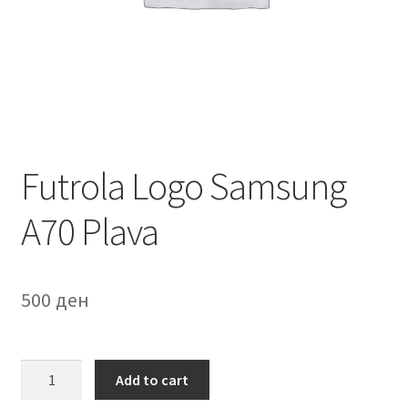
Мој профил
Продавница
Сервис за мобилни телефони
Futrola Logo Samsung
A70 Plava
500
ден
Futrola
Add to cart
Logo