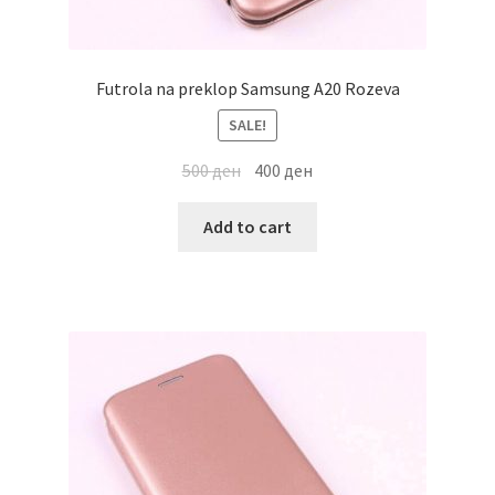
Futrola na preklop Samsung A20 Rozeva
SALE!
500
ден
400
ден
Add to cart