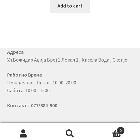
Add to cart
Адреса
Ул.Божидар Аџија Број 1 Локал 1 , Кисела Вода , Скопје
Работно Време
Понеделник-Петок: 10:00-20:00
Сабота: 10:00–15:00
Контакт : 077/884-900
0
© PhoneX 2026
Search
Search
.