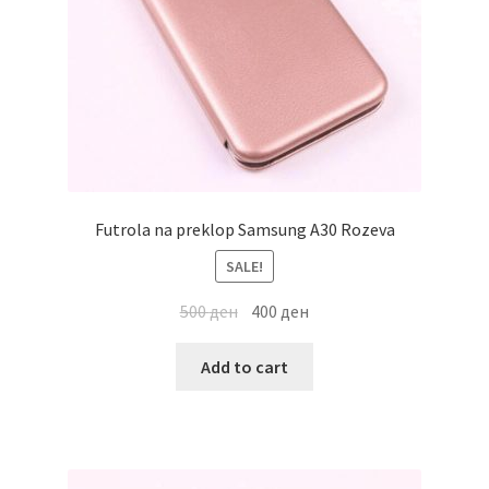
Futrola na preklop Samsung A30 Rozeva
SALE!
500
ден
400
ден
Add to cart