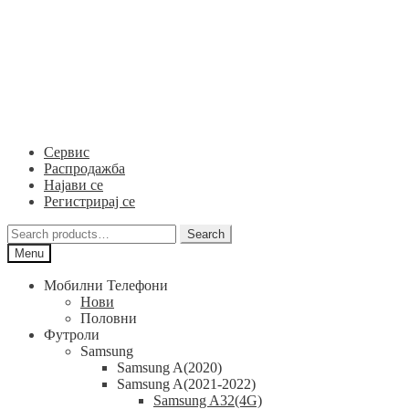
Skip
Skip
to
to
navigation
content
Сервис
Распродажба
Најави се
Регистрирај се
Search
Search
for:
Menu
Мобилни Телефони
Нови
Половни
Футроли
Samsung
Samsung A(2020)
Samsung A(2021-2022)
Samsung A32(4G)