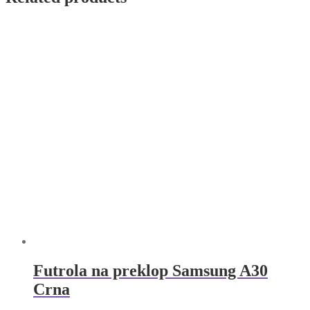
quantity
Futrola na preklop Samsung A30
Crna