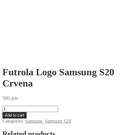
Futrola Logo Samsung S20
Crvena
500
ден
Futrola
Logo
Add to cart
Samsung
Categories:
Samsung
,
Samsung S20
S20
Crvena
Related products