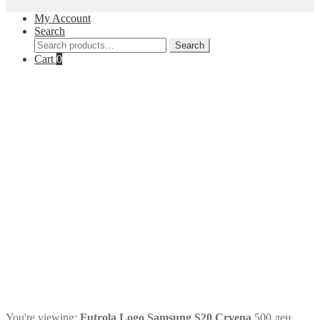
My Account
Search
Search
Search
for:
Cart
0
You're viewing:
Futrola Logo Samsung S20 Crvena
500
ден