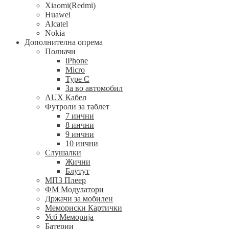
Xiaomi(Redmi)
Huawei
Alcatel
Nokia
Дополнителна опрема
Полначи
iPhone
Micro
Type C
За во автомобил
AUX Кабел
Футроли за таблет
7 инчни
8 инчни
9 инчни
10 инчни
Слушалки
Жични
Блутут
МП3 Плеер
ФМ Модулатори
Држачи за мобилен
Мемориски Картички
Усб Меморија
Батерии