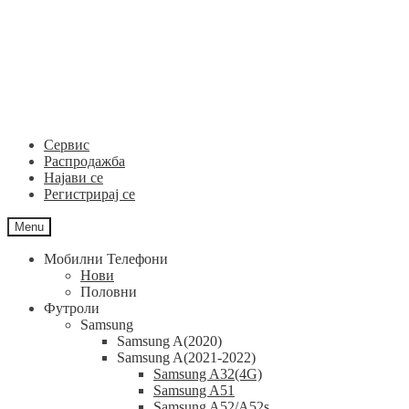
Skip
Skip
to
to
navigation
content
Сервис
Распродажба
Најави се
Регистрирај се
Menu
Мобилни Телефони
Нови
Половни
Футроли
Samsung
Samsung A(2020)
Samsung A(2021-2022)
Samsung A32(4G)
Samsung A51
Samsung A52/A52s