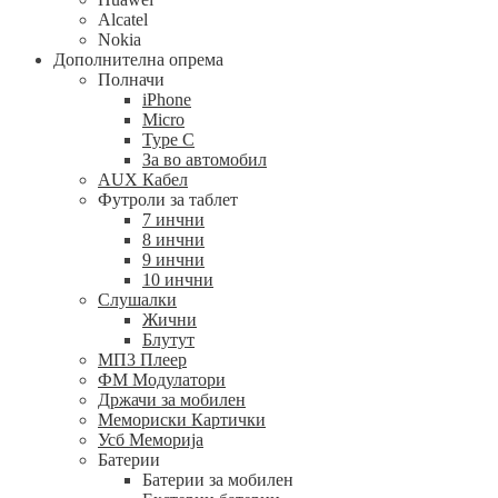
Alcatel
Nokia
Дополнителна опрема
Полначи
iPhone
Micro
Type C
За во автомобил
AUX Кабел
Футроли за таблет
7 инчни
8 инчни
9 инчни
10 инчни
Слушалки
Жични
Блутут
МП3 Плеер
ФМ Модулатори
Држачи за мобилен
Мемориски Картички
Усб Меморија
Батерии
Батерии за мобилен