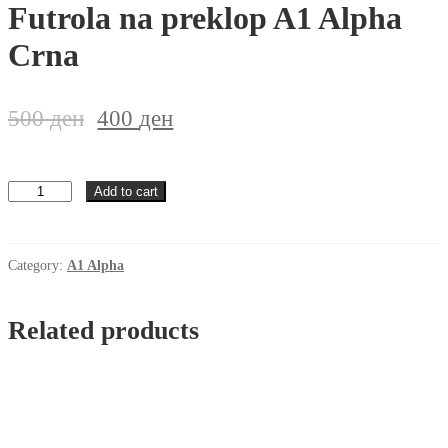
Futrola na preklop A1 Alpha
Crna
500
ден
400
ден
Futrola
Add to cart
na
preklop
A1
Alpha
Category:
A1 Alpha
Crna
quantity
Related products