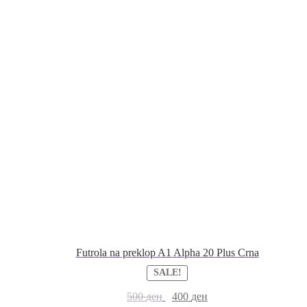
Futrola na preklop A1 Alpha 20 Plus Crna
SALE!
500
ден
400
ден