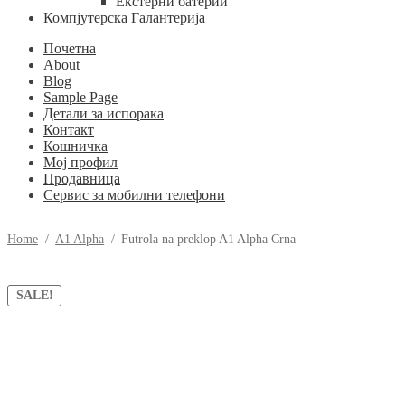
Екстерни батерии
Компјутерска Галантерија
Почетна
About
Blog
Sample Page
Детали за испорака
Контакт
Кошничка
Мој профил
Продавница
Сервис за мобилни телефони
Home
/
A1 Alpha
/
Futrola na preklop A1 Alpha Crna
SALE!