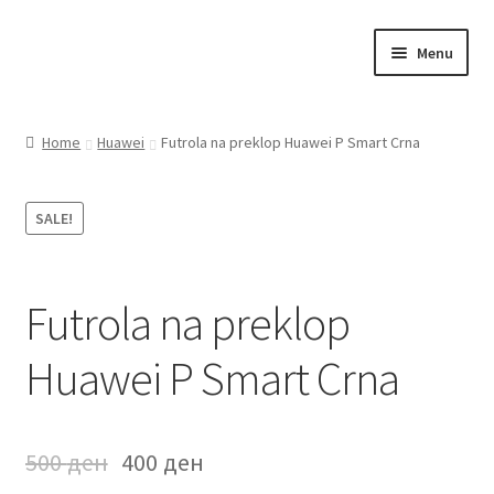
Skip
Skip
Menu
to
to
navigation
content
Почетна
Home
Huawei
Futrola na preklop Huawei P Smart Crna
About
SALE!
Blog
Sample Page
Futrola na preklop
Детали за испорака
Huawei P Smart Crna
Контакт
500
ден
400
ден
Кошничка