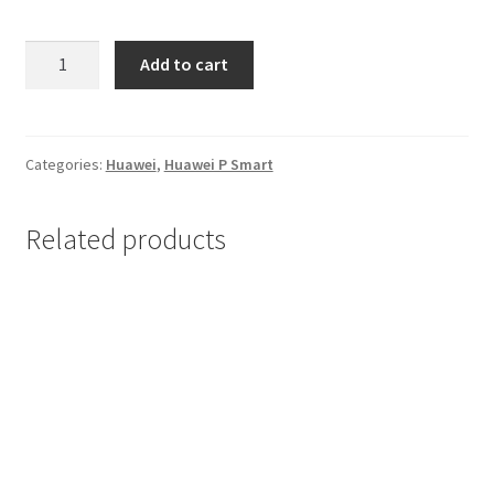
Мој профил
Futrola
Add to cart
na
Продавница
preklop
Huawei
Сервис за мобилни телефони
P
Categories:
Huawei
,
Huawei P Smart
Smart
Crna
Related products
quantity