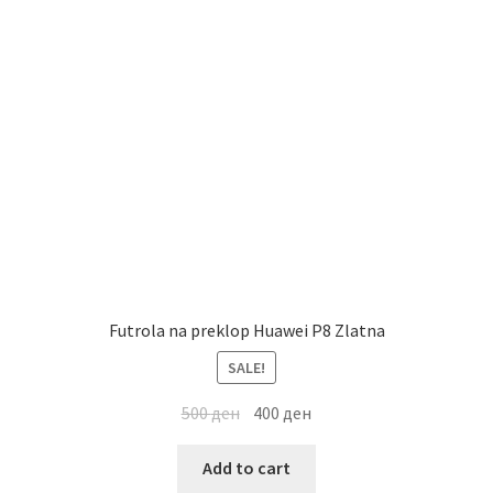
Futrola na preklop Huawei P8 Zlatna
SALE!
500
ден
400
ден
Add to cart