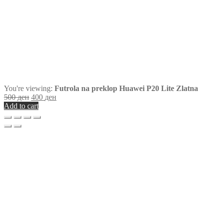
You're viewing:
Futrola na preklop Huawei P20 Lite Zlatna
500
ден
400
ден
Add to cart