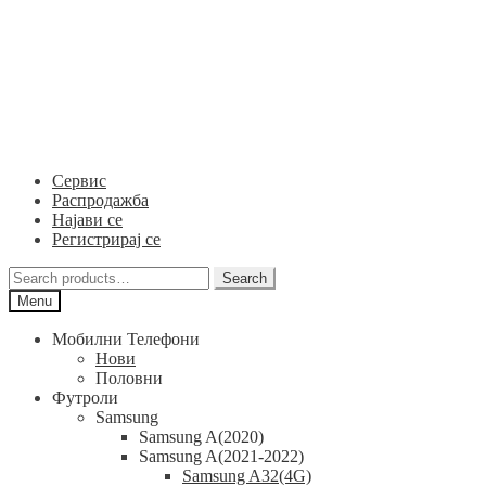
Skip
Skip
to
to
navigation
content
Сервис
Распродажба
Најави се
Регистрирај се
Search
Search
for:
Menu
Мобилни Телефони
Нови
Половни
Футроли
Samsung
Samsung A(2020)
Samsung A(2021-2022)
Samsung A32(4G)