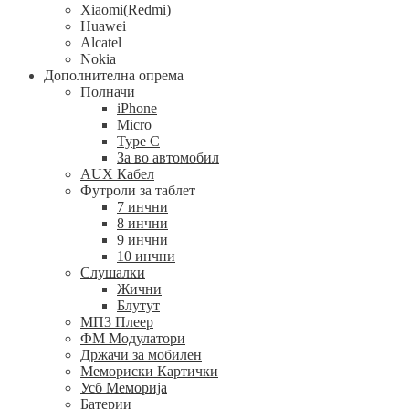
Xiaomi(Redmi)
Huawei
Alcatel
Nokia
Дополнителна опрема
Полначи
iPhone
Micro
Type C
За во автомобил
AUX Кабел
Футроли за таблет
7 инчни
8 инчни
9 инчни
10 инчни
Слушалки
Жични
Блутут
МП3 Плеер
ФМ Модулатори
Држачи за мобилен
Мемориски Картички
Усб Меморија
Батерии