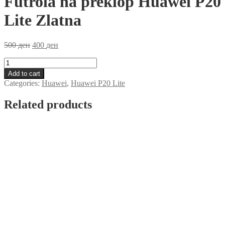
Futrola na preklop Huawei P20
Lite Zlatna
500
ден
400
ден
Futrola
na
Add to cart
preklop
Categories:
Huawei
,
Huawei P20 Lite
Huawei
P20
Related products
Lite
Zlatna
quantity