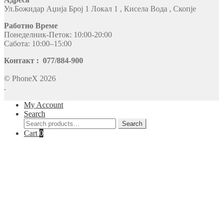
Ул.Божидар Аџија Број 1 Локал 1 , Кисела Вода , Скопје
Работно Време
Понеделник-Петок: 10:00-20:00
Сабота: 10:00–15:00
Контакт : 077/884-900
© PhoneX 2026
.
My Account
Search
Search
Search
for:
Cart
0