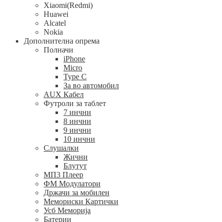
Xiaomi(Redmi)
Huawei
Alcatel
Nokia
Дополнителна опрема
Полначи
iPhone
Micro
Type C
За во автомобил
AUX Кабел
Футроли за таблет
7 инчни
8 инчни
9 инчни
10 инчни
Слушалки
Жични
Блутут
МП3 Плеер
ФМ Модулатори
Држачи за мобилен
Мемориски Картички
Усб Меморија
Батерии