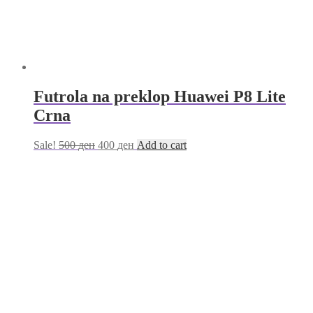
Futrola na preklop Huawei P8 Lite
Crna
Sale!
500
ден
400
ден
Add to cart