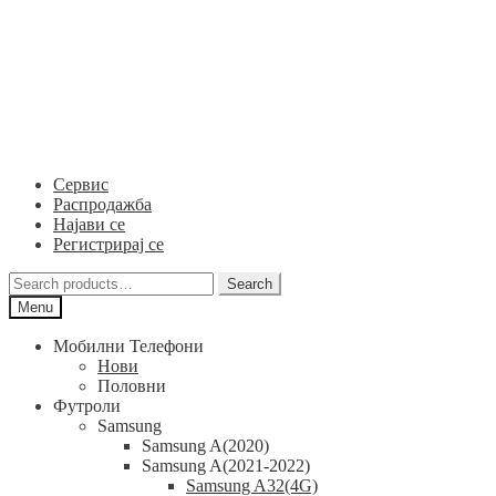
Skip
Skip
to
to
navigation
content
Сервис
Распродажба
Најави се
Регистрирај се
Search
Search
for:
Menu
Мобилни Телефони
Нови
Половни
Футроли
Samsung
Samsung A(2020)
Samsung A(2021-2022)
Samsung A32(4G)