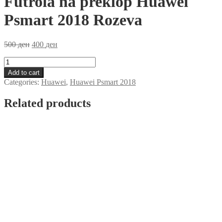
Futrola na preklop Huawei
Psmart 2018 Rozeva
500
ден
400
ден
Futrola
na
Add to cart
preklop
Categories:
Huawei
,
Huawei Psmart 2018
Huawei
Psmart
Related products
2018
Rozeva
quantity