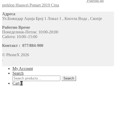
Futrola na
preklop Huawei Psmart 2019 Crna
Адреса
Ул.Божидар Аџија Број 1 Локал 1 , Кисела Вода , Скопје
Работно Време
Понеделник-Петок: 10:00-20:00
Сабота: 10:00–15:00
Контакт : 077/884-900
© PhoneX 2026
.
My Account
Search
Search
Search
for:
Cart
0