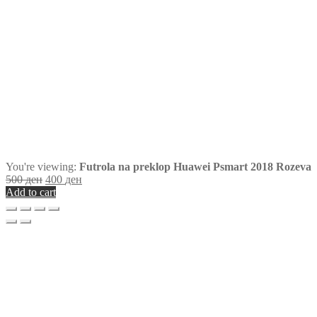
You're viewing:
Futrola na preklop Huawei Psmart 2018 Rozeva
500
ден
400
ден
Add to cart