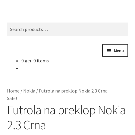
Skip
Skip
Search
to
to
Search
navigation
content
for:
Menu
0
ден
0 items
Почетна
About
Home
/
Nokia
/
Futrola na preklop Nokia 2.3 Crna
Blog
Sale!
Futrola na preklop Nokia
Sample Page
2.3 Crna
Детали за испорака