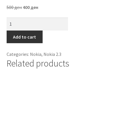
500
ден
400
ден
Контакт
Futrola
Кошничка
na
preklop
Add to cart
Мој профил
Nokia
2.3
Categories:
Nokia
,
Nokia 2.3
Продавница
Crna
Related products
quantity
Сервис за мобилни телефони