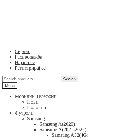
Skip
Skip
to
to
navigation
content
Сервис
Распродажба
Најави се
Регистрирај се
Search
Search
for:
Menu
Мобилни Телефони
Нови
Половни
Футроли
Samsung
Samsung A(2020)
Samsung A(2021-2022)
Samsung A32(4G)