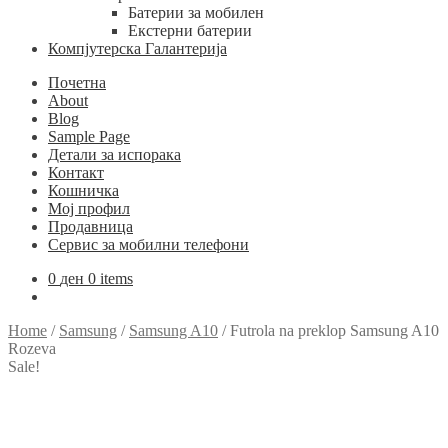
Батерии за мобилен
Екстерни батерии
Компјутерска Галантерија
Почетна
About
Blog
Sample Page
Детали за испорака
Контакт
Кошничка
Мој профил
Продавница
Сервис за мобилни телефони
0
ден
0 items
Home
/
Samsung
/
Samsung A10
/
Futrola na preklop Samsung A10
Rozeva
Sale!