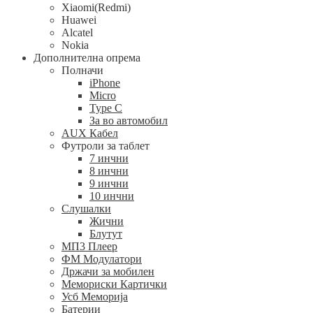
Xiaomi(Redmi)
Huawei
Alcatel
Nokia
Дополнителна опрема
Полначи
iPhone
Micro
Type C
За во автомобил
AUX Кабел
Футроли за таблет
7 инчни
8 инчни
9 инчни
10 инчни
Слушалки
Жични
Блутут
МП3 Плеер
ФМ Модулатори
Држачи за мобилен
Мемориски Картички
Усб Меморија
Батерии