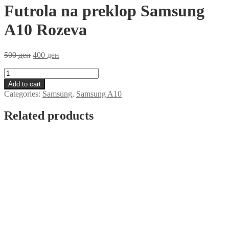
Futrola na preklop Samsung
A10 Rozeva
500
ден
400
ден
Futrola
na
Add to cart
preklop
Categories:
Samsung
,
Samsung A10
Samsung
A10
Related products
Rozeva
quantity