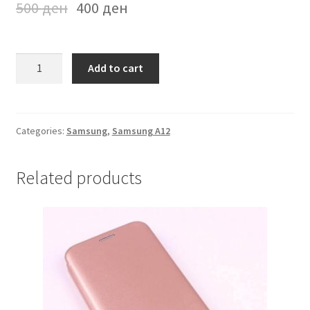
500
ден
400
ден
Futrola
Add to cart
na
preklop
Samsung
A12
Categories:
Samsung
,
Samsung A12
Crna
quantity
Related products