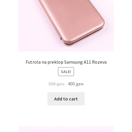
Futrola na preklop Samsung A11 Rozeva
SALE!
500
ден
400
ден
Add to cart