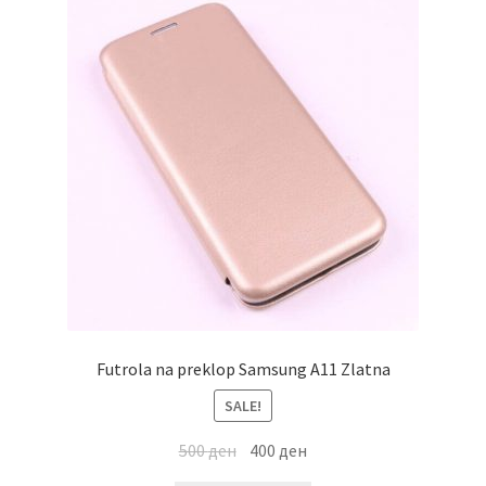
Futrola na preklop Samsung A11 Zlatna
SALE!
500
ден
400
ден