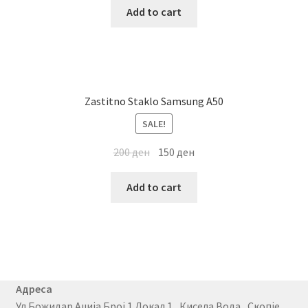
Add to cart
Zastitno Staklo Samsung A50
SALE!
200
ден
150
ден
Add to cart
Адреса
Ул.Божидар Аџија Број 1 Локал 1 , Кисела Вода , Скопје