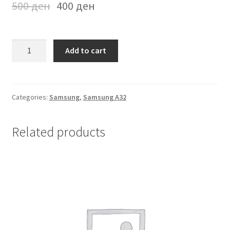
500
ден
400
ден
Futrola
Add to cart
na
preklop
Samsung
A32
Categories:
Samsung
,
Samsung A32
Rozeva
quantity
Related products