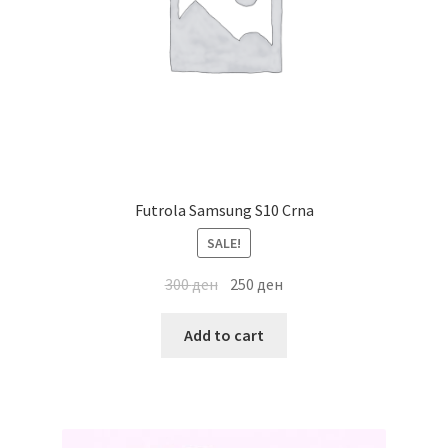
Futrola Samsung S10 Crna
SALE!
300
ден
250
ден
Add to cart