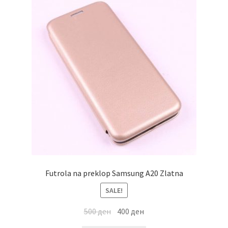
Futrola na preklop Samsung A20 Zlatna
SALE!
500
ден
400
ден