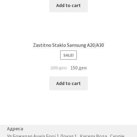
Add to cart
Zastitno Staklo Samsung A20/A30
SALE!
200
ден
150
ден
Add to cart
Адреса
Ул.Божидар Аџија Број 1 Локал 1 , Кисела Вода , Скопје