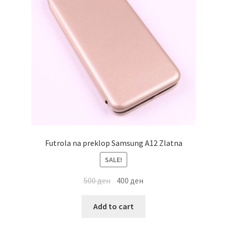
Futrola na preklop Samsung A12 Zlatna
SALE!
500
ден
400
ден
Add to cart