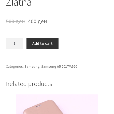
Zlatna
500
ден
400
ден
Futrola
Add to cart
na
preklop
Samsung
A5
Categories:
Samsung
,
Samsung A5 2017/A520
2017/A520
Zlatna
Related products
quantity