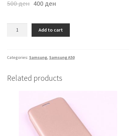
500
ден
400
ден
Futrola
Add to cart
na
preklop
Samsung
A50
Categories:
Samsung
,
Samsung A50
Crna
quantity
Related products