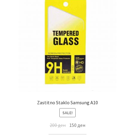
Zastitno Staklo Samsung A10
SALE!
200
ден
150
ден