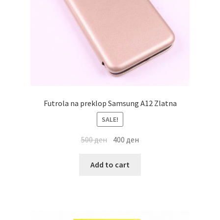
Futrola na preklop Samsung A12 Zlatna
SALE!
500
ден
400
ден
Add to cart