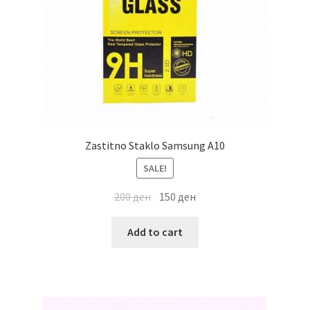
Zastitno Staklo Samsung A10
SALE!
200
ден
150
ден
Add to cart