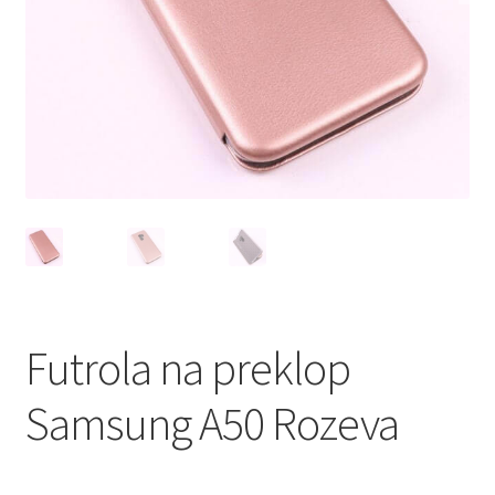
Мој профил
Продавница
Сервис за мобилни телефони
Futrola na preklop
Samsung A50 Rozeva