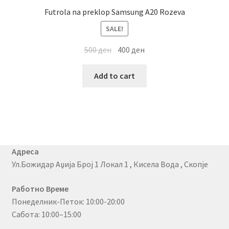
Futrola na preklop Samsung A20 Rozeva
SALE!
500
ден
400
ден
Add to cart
Адреса
Ул.Божидар Аџија Број 1 Локал 1 , Кисела Вода , Скопје
Работно Време
Понеделник-Петок: 10:00-20:00
Сабота: 10:00–15:00