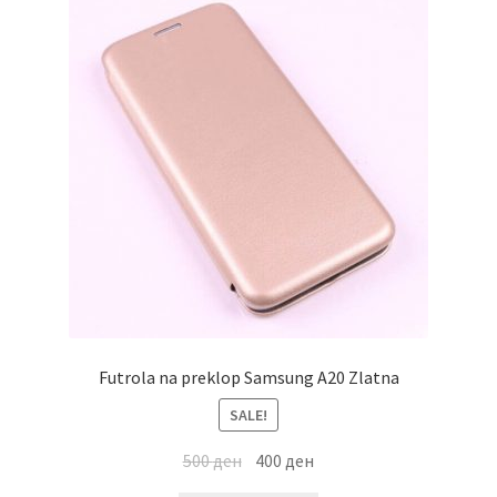
Futrola na preklop Samsung A20 Zlatna
SALE!
500
ден
400
ден