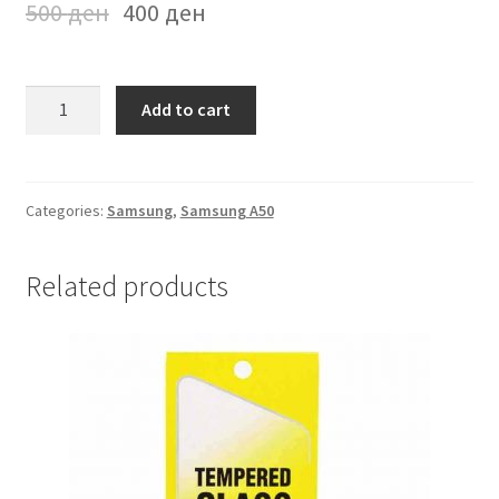
500
ден
400
ден
Futrola
Add to cart
na
preklop
Samsung
A50
Categories:
Samsung
,
Samsung A50
Rozeva
quantity
Related products