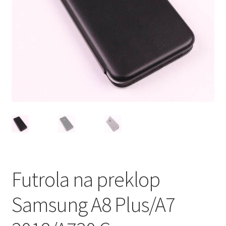
Мој профил
Продавница
Сервис за мобилни телефони
Futrola na preklop
Samsung A8 Plus/A7