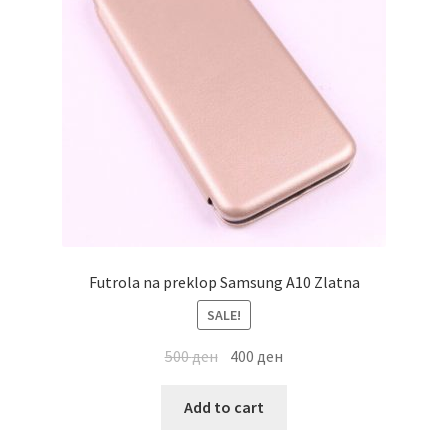
Futrola na preklop Samsung A10 Zlatna
SALE!
500
ден
400
ден
Add to cart