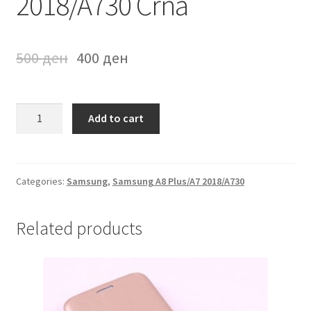
2018/A730 Crna
500
ден
400
ден
Futrola
Add to cart
na
preklop
Samsung
A8
Categories:
Samsung
,
Samsung A8 Plus/A7 2018/A730
Plus/A7
2018/A730
Related products
Crna
quantity