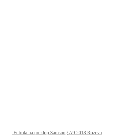
Futrola na preklop Samsung A9 2018 Rozeva