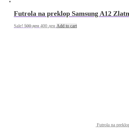
Futrola na preklop Samsung A12 Zlat
Sale!
500
ден
400
ден
Add to cart
Futrola na prekl