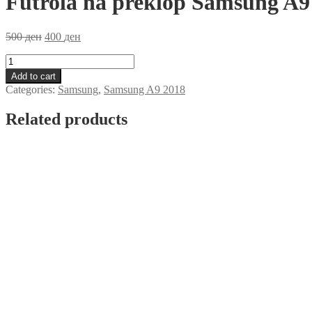
Futrola na preklop Samsung A9
500
ден
400
ден
Futrola
na
Add to cart
preklop
Categories:
Samsung
,
Samsung A9 2018
Samsung
A9
Related products
2018
Zlatna
quantity