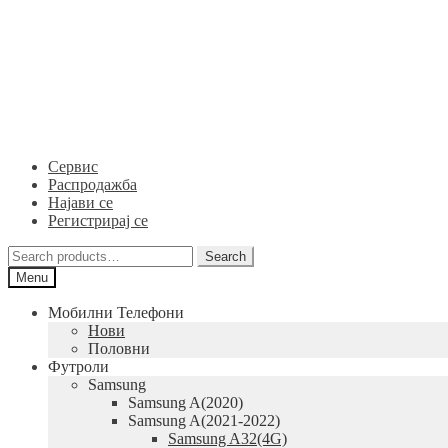
Skip
Skip
to
to
navigation
content
Сервис
Распродажба
Најави се
Регистрирај се
Search
Search
for:
Menu
Мобилни Телефони
Нови
Половни
Футроли
Samsung
Samsung A(2020)
Samsung A(2021-2022)
Samsung A32(4G)