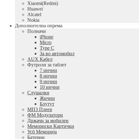
Xiaomi(Redmi)
Huawei
Alcatel
Nokia
Дополнителна опрема
Полначи
iPhone
Micro
Type C
За во автомобил
AUX Кабел
Футроли за таблет
7 инчни
8 инчни
9 инчни
10 инчни
Слушалки
Жични
Блутут
МП3 Плеер
ФМ Модулатори
Држачи за мобилен
Мемориски Картички
Усб Меморија
Батерии