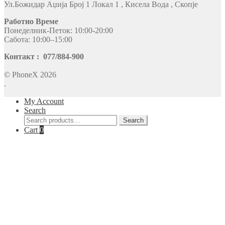
Ул.Божидар Аџија Број 1 Локал 1 , Кисела Вода , Скопје
Работно Време
Понеделник-Петок: 10:00-20:00
Сабота: 10:00–15:00
Контакт : 077/884-900
© PhoneX 2026
.
My Account
Search
Search
Search
for:
Cart
0