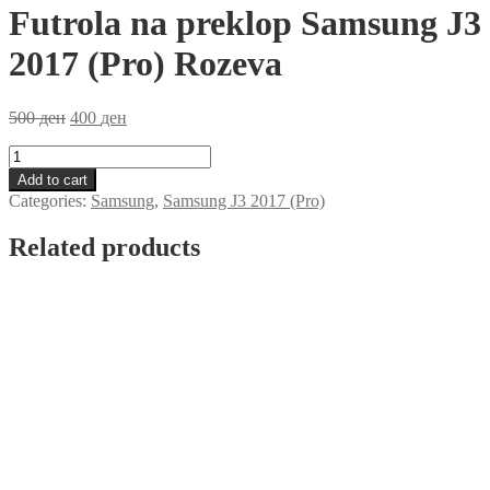
Futrola na preklop Samsung J3
2017 (Pro) Rozeva
500
ден
400
ден
Futrola
na
Add to cart
preklop
Categories:
Samsung
,
Samsung J3 2017 (Pro)
Samsung
J3
Related products
2017
(Pro)
Rozeva
quantity