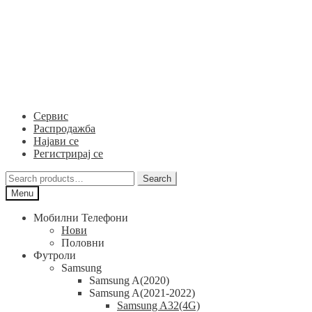
Skip
Skip
to
to
navigation
content
Сервис
Распродажба
Најави се
Регистрирај се
Search
Search
for:
Menu
Мобилни Телефони
Нови
Половни
Футроли
Samsung
Samsung A(2020)
Samsung A(2021-2022)
Samsung A32(4G)