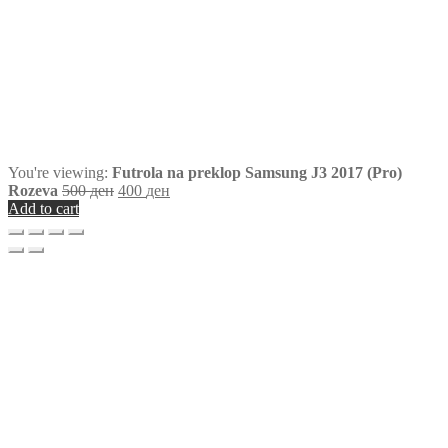
You're viewing:
Futrola na preklop Samsung J3 2017 (Pro)
Rozeva
500
ден
400
ден
Add to cart