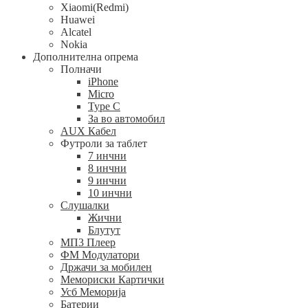
Xiaomi(Redmi)
Huawei
Alcatel
Nokia
Дополнителна опрема
Полначи
iPhone
Micro
Type C
За во автомобил
AUX Кабел
Футроли за таблет
7 инчни
8 инчни
9 инчни
10 инчни
Слушалки
Жични
Блутут
МП3 Плеер
ФМ Модулатори
Држачи за мобилен
Мемориски Картички
Усб Меморија
Батерии