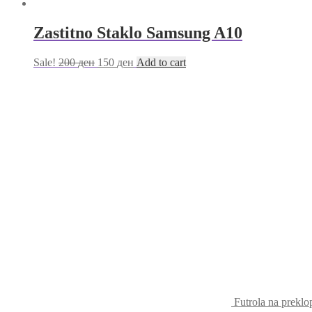
Zastitno Staklo Samsung A10
Sale!
200
ден
150
ден
Add to cart
Futrola na prekl