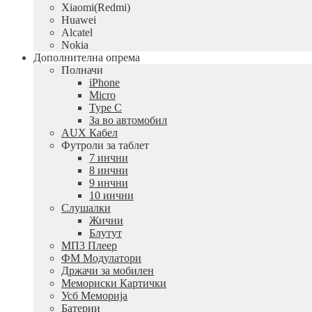
Xiaomi(Redmi)
Huawei
Alcatel
Nokia
Дополнителна опрема
Полначи
iPhone
Micro
Type C
За во автомобил
AUX Кабел
Футроли за таблет
7 инчни
8 инчни
9 инчни
10 инчни
Слушалки
Жични
Блутут
МП3 Плеер
ФМ Модулатори
Држачи за мобилен
Мемориски Картички
Усб Меморија
Батерии