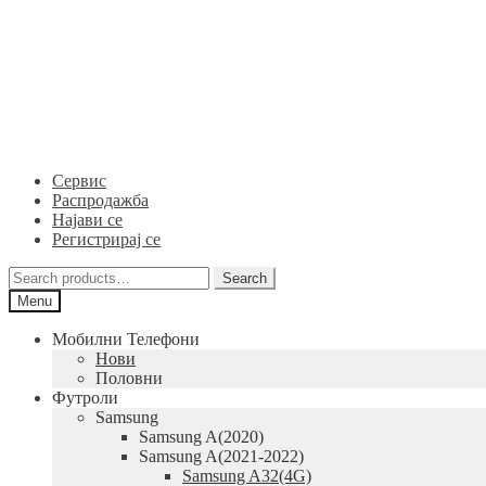
Skip
Skip
to
to
navigation
content
Сервис
Распродажба
Најави се
Регистрирај се
Search
Search
for:
Menu
Мобилни Телефони
Нови
Половни
Футроли
Samsung
Samsung A(2020)
Samsung A(2021-2022)
Samsung A32(4G)