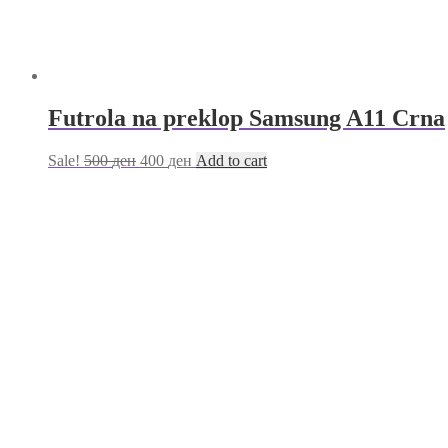
Futrola na preklop Samsung A11 Crna
Sale!
500
ден
400
ден
Add to cart