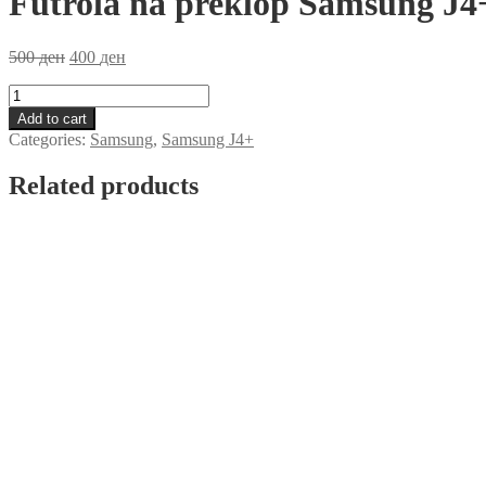
Futrola na preklop Samsung J4
500
ден
400
ден
Futrola
na
Add to cart
preklop
Categories:
Samsung
,
Samsung J4+
Samsung
J4+
Related products
Crna
quantity