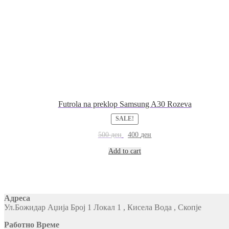
Futrola na preklop Samsung A30 Rozeva
SALE!
500
ден
400
ден
Add to cart
Адреса
Ул.Божидар Аџија Број 1 Локал 1 , Кисела Вода , Скопје
Работно Време