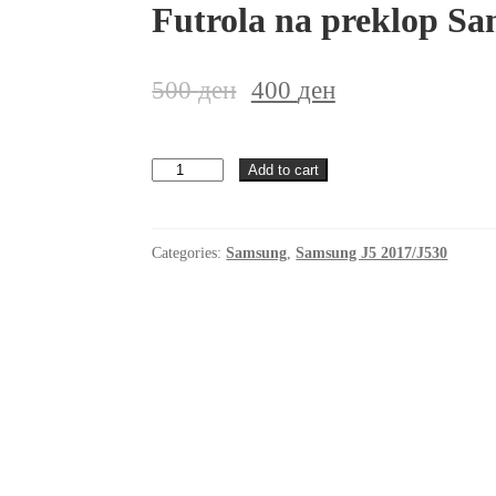
Futrola na preklop Sa
500
ден
400
ден
Futrola
Add to cart
na
preklop
Samsung
J5
Categories:
Samsung
,
Samsung J5 2017/J530
2017/J530
Zlatna
quantity