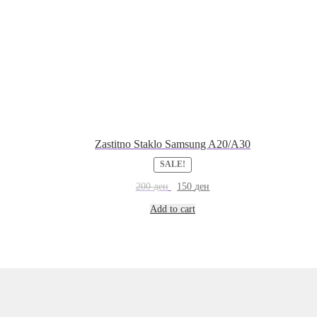
Zastitno Staklo Samsung A20/A30
SALE!
200
ден
150
ден
Add to cart