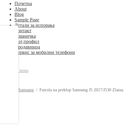
Почетна
About
Blog
Sample Page
Детали за испорака
Контакт
Кошничка
Мој профил
Продавница
Сервис за мобилни телефони
0
ден
0 items
Home
/
Samsung
/
Futrola na preklop Samsung J5 2017/J530 Zlatna