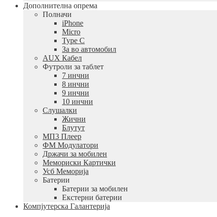
Дополнителна опрема
Полначи
iPhone
Micro
Type C
За во автомобил
AUX Кабел
Футроли за таблет
7 инчни
8 инчни
9 инчни
10 инчни
Слушалки
Жични
Блутут
МП3 Плеер
ФМ Модулатори
Држачи за мобилен
Мемориски Картички
Усб Меморија
Батерии
Батерии за мобилен
Екстерни батерии
Компјутерска Галантерија