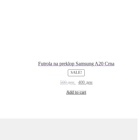
Futrola na preklop Samsung A20 Crna
SALE!
500
ден
400
ден
Add to cart