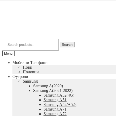
Skip
Skip
to
to
navigation
content
Search
for:
Search
Menu
Мобилни Телефони
Нови
Половни
Футроли
Samsung
Samsung A(2020)
Samsung A(2021-2022)
Samsung A32(4G)
Samsung A51
Samsung A52/A52s
Samsung A71
Samsung A72