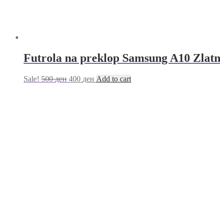
Futrola na preklop Samsung A10 Zlat
Sale!
500
ден
400
ден
Add to cart