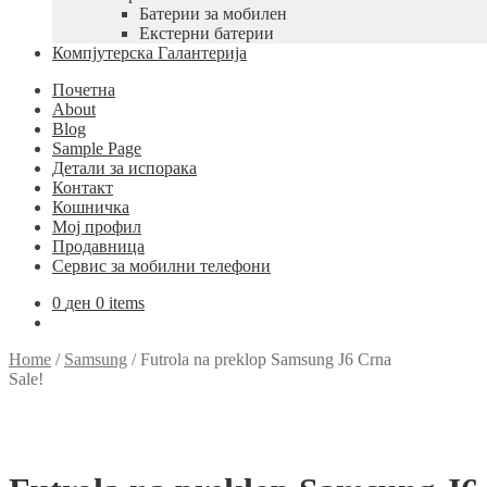
Батерии за мобилен
Екстерни батерии
Компјутерска Галантерија
Почетна
About
Blog
Sample Page
Детали за испорака
Контакт
Кошничка
Мој профил
Продавница
Сервис за мобилни телефони
0
ден
0 items
Home
/
Samsung
/
Futrola na preklop Samsung J6 Crna
Sale!