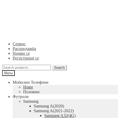
Skip
Skip
to
to
navigation
content
Сервис
Распродажба
Најави се
Регистрирај се
Search
Search
for:
Menu
Мобилни Телефони
Нови
Половни
Футроли
Samsung
Samsung A(2020)
Samsung A(2021-2022)
Samsung A32(4G)