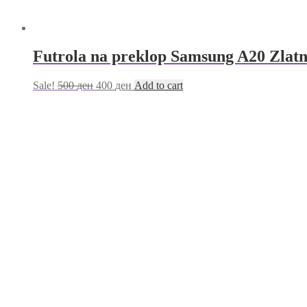
Futrola na preklop Samsung A20 Zlat
Sale!
500
ден
400
ден
Add to cart