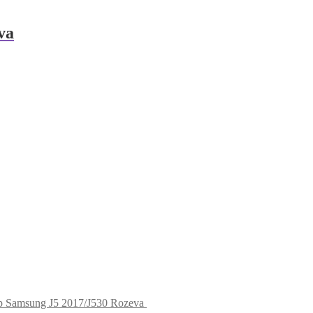
va
op Samsung J5 2017/J530 Rozeva