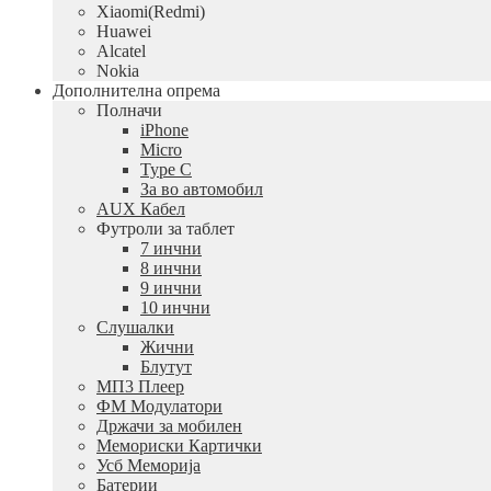
Xiaomi(Redmi)
Huawei
Alcatel
Nokia
Дополнителна опрема
Полначи
iPhone
Micro
Type C
За во автомобил
AUX Кабел
Футроли за таблет
7 инчни
8 инчни
9 инчни
10 инчни
Слушалки
Жични
Блутут
МП3 Плеер
ФМ Модулатори
Држачи за мобилен
Мемориски Картички
Усб Меморија
Батерии