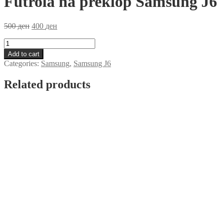
Futrola na preklop Samsung J6
500
ден
400
ден
Futrola
na
Add to cart
preklop
Categories:
Samsung
,
Samsung J6
Samsung
J6
Related products
Crna
quantity