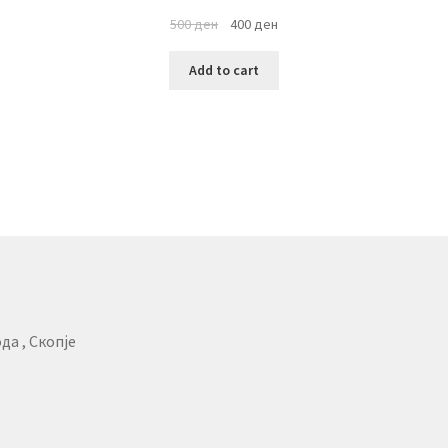
500
ден
400
ден
Add to cart
да , Скопје