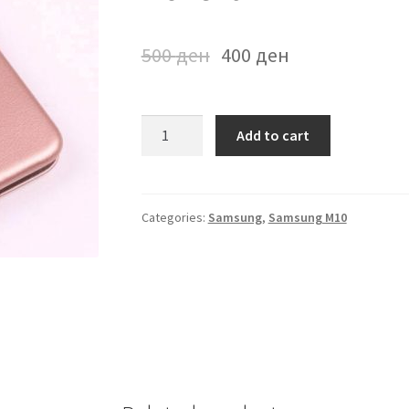
500
ден
400
ден
Futrola
Add to cart
na
preklop
Samsung
M10
Categories:
Samsung
,
Samsung M10
Rozeva
quantity