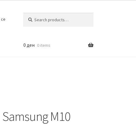
Search
Search
 се
for:
0
ден
0 items
op Samsung M10