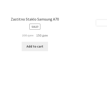
Zastitno Staklo Samsung A70
SALE!
200
ден
150
ден
Add to cart