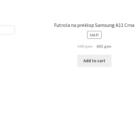
Futrola na preklop Samsung A11 Crna
SALE!
500
ден
400
ден
Add to cart