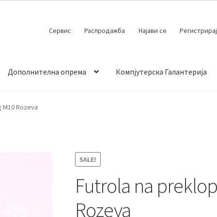
Сервис
Распродажба
Најави се
Регистрирај
Дополнителна опрема
Компјутерска Галантерија
 испорака
Контакт
Кошничка
Мој профил
Продавница
g M10 Rozeva
SALE!
Futrola na prekl
Rozeva