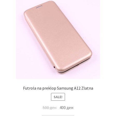
Futrola na preklop Samsung A12 Zlatna
SALE!
500
ден
400
ден