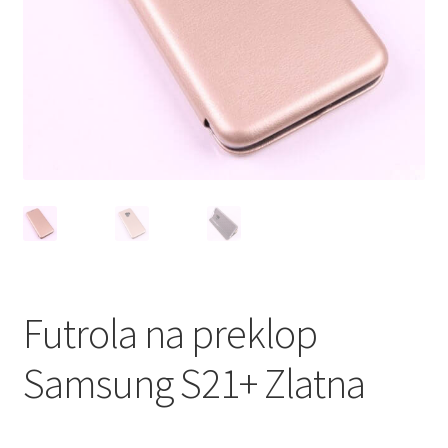
Мој профил
Продавница
Сервис за мобилни телефони
Futrola na preklop
Samsung S21+ Zlatna