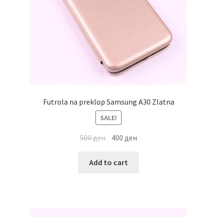
Futrola na preklop Samsung A30 Zlatna
SALE!
500
ден
400
ден
Add to cart