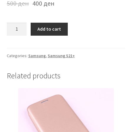
500
ден
400
ден
Futrola
Add to cart
na
preklop
Samsung
S21+
Categories:
Samsung
,
Samsung S21+
Zlatna
quantity
Related products