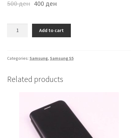
500
ден
400
ден
Futrola
Add to cart
na
preklop
Samsung
S5
Categories:
Samsung
,
Samsung S5
Rozeva
quantity
Related products