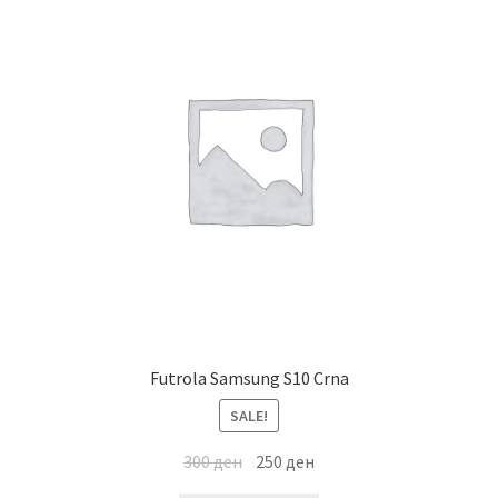
Futrola Samsung S10 Crna
SALE!
300
ден
250
ден