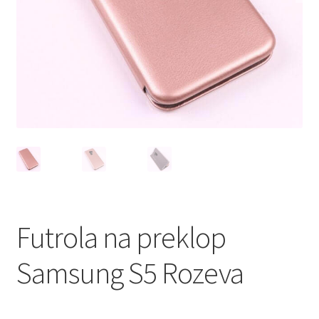
Мој профил
Продавница
Сервис за мобилни телефони
Futrola na preklop
Samsung S5 Rozeva