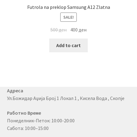
Futrola na preklop Samsung A12 Zlatna
SALE!
500
ден
400
ден
Add to cart
Адреса
Ул.Божидар Аџија Број 1 Локал 1 , Кисела Вода , Скопје
Работно Време
Понеделник-Петок: 10:00-20:00
Сабота: 10:00–15:00