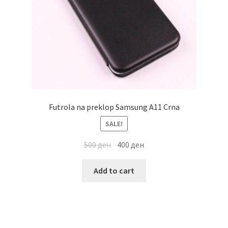
Futrola na preklop Samsung A11 Crna
SALE!
500
ден
400
ден
Add to cart